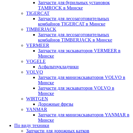
Запчасти для бурильных установок
TAMROCK в Минске
TIGERCAT
Запчасти для лесозаготовительных
комбайнов TIGERCAT в Минске
TIMBERJACK
Запчасти для лесозаготовительных
комбайнов TIMBERJACK в Минске
VERMEER
Запчасти для экскаваторов VERMEER в
Минске
VOGELE
Асфальтоукладчики
VOLVO
Запчасти для миниэкскаваторов VOLVO в
Минске
Запчасти для экскаваторов VOLVO в
Минске
WIRTGEN
Дорожные фрезы
YANMAR
Запчасти для миниэкскаваторов YANMAR в
Минске
По виду техники
Запчасти для дорожных катков