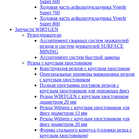
Super 600
Ходовая часть асфальтоукладчика Vogele
Super 700
Ходовая часть асфальтоукладчика Vogele
Super 800
Запчасти WIRTGEN
Резцедержатели
Ассортимент сварных систем держателей
резцов и систем держателей SURFACE
MINING
Ассортимент систем быстрой замены
Резцы с круглым хвостовиком
Конструкция резцов с круглым хвостиком
Оригинальные примеры маркировки резцов
с круглым хвостовиком
Полная программа поставок резцов с
круглым хвостовиком для дорожных фрез
Резцы WIRTGEN с круглым хвостовиком
диаметром 20 мм
Резцы Wirtgen с круглым хвостовиком для
фрез диаметром 13 мм
Резцы Wirtgen с круглым хвостовиком для
фрез диаметром 20 мм
Формы стального корпуса (головки резца с
круглым хвостовиком)