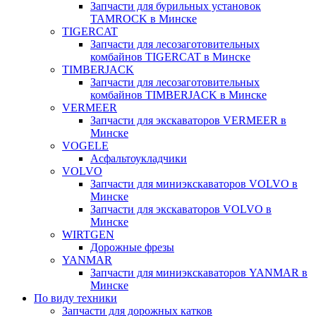
Запчасти для бурильных установок
TAMROCK в Минске
TIGERCAT
Запчасти для лесозаготовительных
комбайнов TIGERCAT в Минске
TIMBERJACK
Запчасти для лесозаготовительных
комбайнов TIMBERJACK в Минске
VERMEER
Запчасти для экскаваторов VERMEER в
Минске
VOGELE
Асфальтоукладчики
VOLVO
Запчасти для миниэкскаваторов VOLVO в
Минске
Запчасти для экскаваторов VOLVO в
Минске
WIRTGEN
Дорожные фрезы
YANMAR
Запчасти для миниэкскаваторов YANMAR в
Минске
По виду техники
Запчасти для дорожных катков