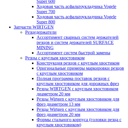
Super 600
Ходовая часть асфальтоукладчика Vogele
Super 700
Ходовая часть асфальтоукладчика Vogele
Super 800
Запчасти WIRTGEN
Резцедержатели
Ассортимент сварных систем держателей
резцов и систем держателей SURFACE
MINING
Ассортимент систем быстрой замены
Резцы с круглым хвостовиком
Конструкция резцов с круглым хвостиком
Оригинальные примеры маркировки резцов
с круглым хвостовиком
Полная программа поставок резцов с
круглым хвостовиком для дорожных фрез
Резцы WIRTGEN с круглым хвостовиком
диаметром 20 мм
Резцы Wirtgen с круглым хвостовиком для
фрез диаметром 13 мм
Резцы Wirtgen с круглым хвостовиком для
фрез диаметром 20 мм
Формы стального корпуса (головки резца с
круглым хвостовиком)