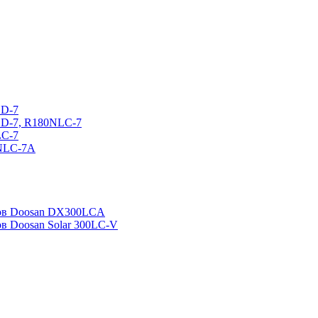
CD-7
CD-7, R180NLC-7
LC-7
0NLC-7A
ров Doosan DX300LCA
ов Doosan Solar 300LC-V