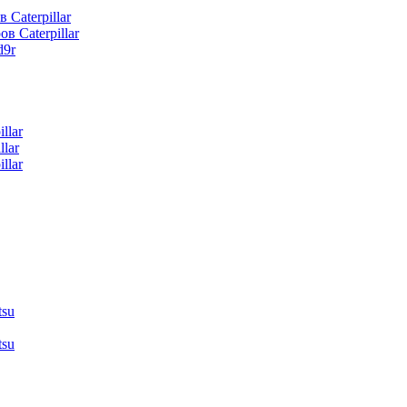
 Caterpillar
в Caterpillar
d9r
llar
lar
llar
tsu
tsu