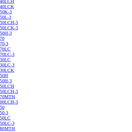
X240LCH
X240LCK
250K-3
250L-3
X250LCH-3
X250LCK-3
250Н-3
270
70-3
270LC
270LC-3
330LC
330LC-3
X330LCK
350H
350H-3
X350LCH
X350LCH-3
X370MTH
X400LCH-3
450
50-3
450LC
450LC-3
X480MTH