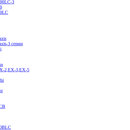
500LC-3
0
70LC
axis
xis-3 серии
i
ии
EX-2,EX-3,EX-5
hi
hi
JCB
40BLC