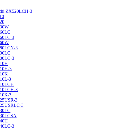
achi ZX520LCH-3
10
120
130W
160LC
160LC-3
160W
X180LCN-3
200LC
200LC-3
210H
210H-3
210K
210L-3
X210LCH
X210LCH-3
210К-3
225USR-3
X225USRLC-3
230LC
X230LCSA
240H
240LC-3