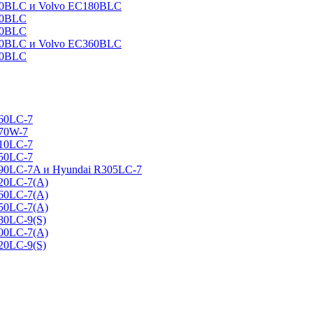
160BLC и Volvo EC180BLC
40BLC
90BLC
330BLC и Volvo EC360BLC
60BLC
160LC-7
170W-7
210LC-7
250LC-7
290LC-7A и Hyundai R305LC-7
320LC-7(A)
360LC-7(A)
450LC-7(A)
80LC-9(S)
500LC-7(A)
20LC-9(S)