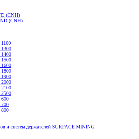
ND (CNH)
AND (CNH)
 1100
 1300
 1400
 1500
 1600
 1800
 1900
 2000
 2100
 2500
 600
 700
 800
зцов и систем держателей SURFACE MINING