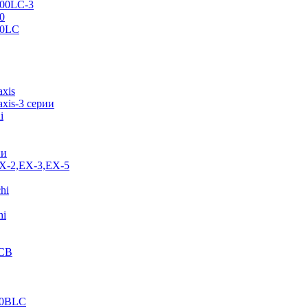
500LC-3
0
70LC
axis
xis-3 серии
i
ии
EX-2,EX-3,EX-5
hi
hi
JCB
40BLC