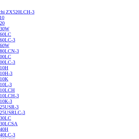
achi ZX520LCH-3
10
120
130W
160LC
160LC-3
160W
X180LCN-3
200LC
200LC-3
210H
210H-3
210K
210L-3
X210LCH
X210LCH-3
210К-3
225USR-3
X225USRLC-3
230LC
X230LCSA
240H
240LC-3