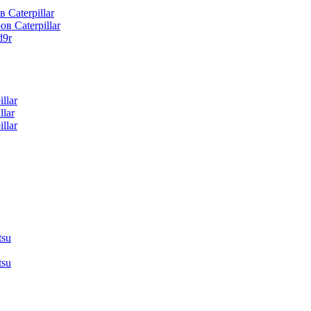
 Caterpillar
в Caterpillar
d9r
llar
lar
llar
tsu
tsu