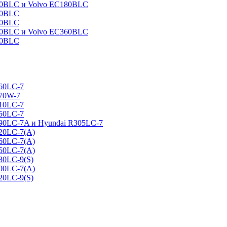
160BLC и Volvo EC180BLC
40BLC
90BLC
330BLC и Volvo EC360BLC
60BLC
160LC-7
170W-7
210LC-7
250LC-7
290LC-7A и Hyundai R305LC-7
320LC-7(A)
360LC-7(A)
450LC-7(A)
80LC-9(S)
500LC-7(A)
20LC-9(S)