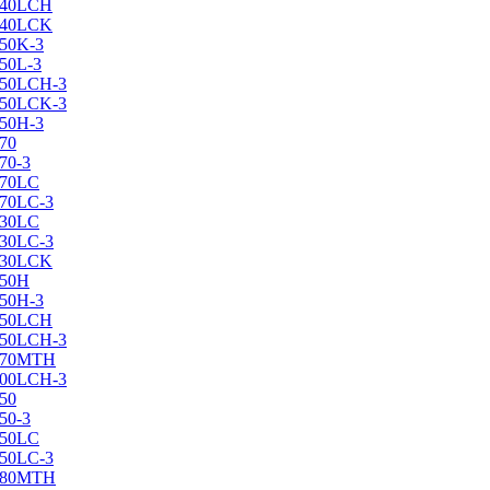
X240LCH
X240LCK
250K-3
250L-3
X250LCH-3
X250LCK-3
250Н-3
270
70-3
270LC
270LC-3
330LC
330LC-3
X330LCK
350H
350H-3
X350LCH
X350LCH-3
X370MTH
X400LCH-3
450
50-3
450LC
450LC-3
X480MTH