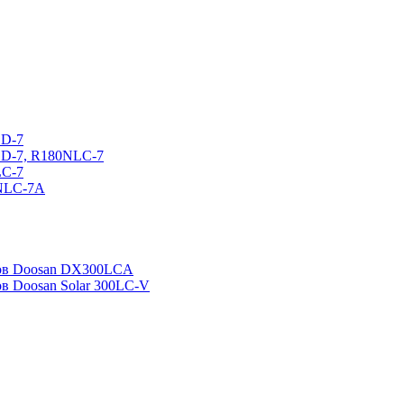
CD-7
CD-7, R180NLC-7
LC-7
0NLC-7A
ров Doosan DX300LCA
ов Doosan Solar 300LC-V