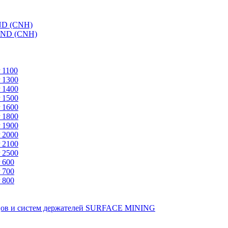
ND (CNH)
AND (CNH)
 1100
 1300
 1400
 1500
 1600
 1800
 1900
 2000
 2100
 2500
 600
 700
 800
зцов и систем держателей SURFACE MINING