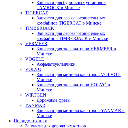
Запчасти для бурильных установок
TAMROCK в Минске
TIGERCAT
Запчасти для лесозаготовительных
комбайнов TIGERCAT в Минске
TIMBERJACK
Запчасти для лесозаготовительных
комбайнов TIMBERJACK в Минске
VERMEER
Запчасти для экскаваторов VERMEER в
Минске
VOGELE
Асфальтоукладчики
VOLVO
Запчасти для миниэкскаваторов VOLVO в
Минске
Запчасти для экскаваторов VOLVO в
Минске
WIRTGEN
Дорожные фрезы
YANMAR
Запчасти для миниэкскаваторов YANMAR в
Минске
По виду техники
Запчасти для дорожных катков