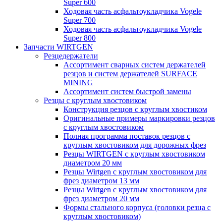
Super 600
Ходовая часть асфальтоукладчика Vogele
Super 700
Ходовая часть асфальтоукладчика Vogele
Super 800
Запчасти WIRTGEN
Резцедержатели
Ассортимент сварных систем держателей
резцов и систем держателей SURFACE
MINING
Ассортимент систем быстрой замены
Резцы с круглым хвостовиком
Конструкция резцов с круглым хвостиком
Оригинальные примеры маркировки резцов
с круглым хвостовиком
Полная программа поставок резцов с
круглым хвостовиком для дорожных фрез
Резцы WIRTGEN с круглым хвостовиком
диаметром 20 мм
Резцы Wirtgen с круглым хвостовиком для
фрез диаметром 13 мм
Резцы Wirtgen с круглым хвостовиком для
фрез диаметром 20 мм
Формы стального корпуса (головки резца с
круглым хвостовиком)