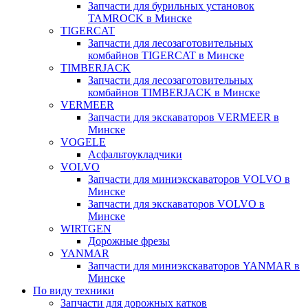
Запчасти для бурильных установок
TAMROCK в Минске
TIGERCAT
Запчасти для лесозаготовительных
комбайнов TIGERCAT в Минске
TIMBERJACK
Запчасти для лесозаготовительных
комбайнов TIMBERJACK в Минске
VERMEER
Запчасти для экскаваторов VERMEER в
Минске
VOGELE
Асфальтоукладчики
VOLVO
Запчасти для миниэкскаваторов VOLVO в
Минске
Запчасти для экскаваторов VOLVO в
Минске
WIRTGEN
Дорожные фрезы
YANMAR
Запчасти для миниэкскаваторов YANMAR в
Минске
По виду техники
Запчасти для дорожных катков