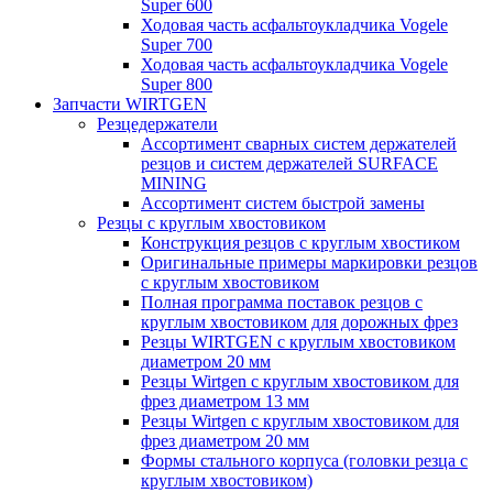
Super 600
Ходовая часть асфальтоукладчика Vogele
Super 700
Ходовая часть асфальтоукладчика Vogele
Super 800
Запчасти WIRTGEN
Резцедержатели
Ассортимент сварных систем держателей
резцов и систем держателей SURFACE
MINING
Ассортимент систем быстрой замены
Резцы с круглым хвостовиком
Конструкция резцов с круглым хвостиком
Оригинальные примеры маркировки резцов
с круглым хвостовиком
Полная программа поставок резцов с
круглым хвостовиком для дорожных фрез
Резцы WIRTGEN с круглым хвостовиком
диаметром 20 мм
Резцы Wirtgen с круглым хвостовиком для
фрез диаметром 13 мм
Резцы Wirtgen с круглым хвостовиком для
фрез диаметром 20 мм
Формы стального корпуса (головки резца с
круглым хвостовиком)