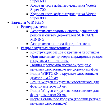
Super 600
Ходовая часть асфальтоукладчика Vogele
Super 700
Ходовая часть асфальтоукладчика Vogele
Super 800
Запчасти WIRTGEN
Резцедержатели
Ассортимент сварных систем держателей
резцов и систем держателей SURFACE
MINING
Ассортимент систем быстрой замены
Резцы с круглым хвостовиком
Конструкция резцов с круглым хвостиком
Оригинальные примеры маркировки резцов
с круглым хвостовиком
Полная программа поставок резцов с
круглым хвостовиком для дорожных фрез
Резцы WIRTGEN с круглым хвостовиком
диаметром 20 мм
Резцы Wirtgen с круглым хвостовиком для
фрез диаметром 13 мм
Резцы Wirtgen с круглым хвостовиком для
фрез диаметром 20 мм
Формы стального корпуса (головки резца с
круглым хвостовиком)