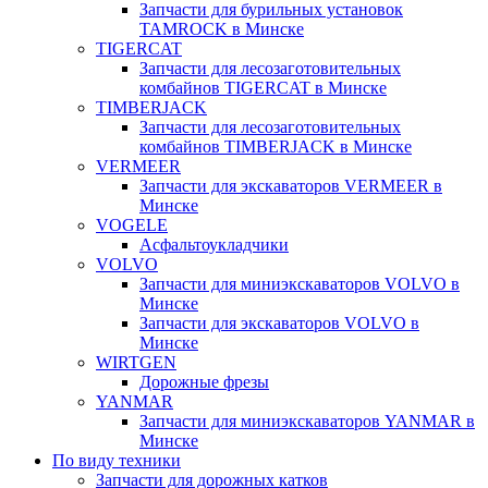
Запчасти для бурильных установок
TAMROCK в Минске
TIGERCAT
Запчасти для лесозаготовительных
комбайнов TIGERCAT в Минске
TIMBERJACK
Запчасти для лесозаготовительных
комбайнов TIMBERJACK в Минске
VERMEER
Запчасти для экскаваторов VERMEER в
Минске
VOGELE
Асфальтоукладчики
VOLVO
Запчасти для миниэкскаваторов VOLVO в
Минске
Запчасти для экскаваторов VOLVO в
Минске
WIRTGEN
Дорожные фрезы
YANMAR
Запчасти для миниэкскаваторов YANMAR в
Минске
По виду техники
Запчасти для дорожных катков