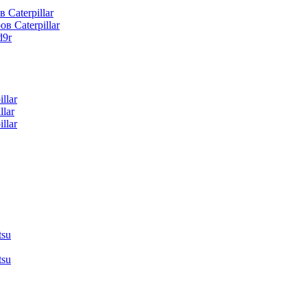
 Caterpillar
в Caterpillar
d9r
llar
lar
llar
tsu
tsu