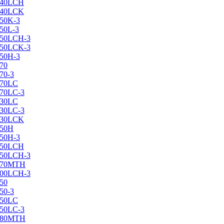
X240LCH
X240LCK
250K-3
250L-3
X250LCH-3
X250LCK-3
250Н-3
270
70-3
270LC
270LC-3
330LC
330LC-3
X330LCK
350H
350H-3
X350LCH
X350LCH-3
X370MTH
X400LCH-3
450
50-3
450LC
450LC-3
X480MTH