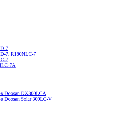
CD-7
CD-7, R180NLC-7
LC-7
0NLC-7A
ров Doosan DX300LCA
ов Doosan Solar 300LC-V