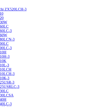
achi ZX520LCH-3
10
120
130W
160LC
160LC-3
160W
X180LCN-3
200LC
200LC-3
210H
210H-3
210K
210L-3
X210LCH
X210LCH-3
210К-3
225USR-3
X225USRLC-3
230LC
X230LCSA
240H
240LC-3