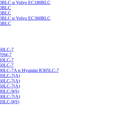
160BLC и Volvo EC180BLC
40BLC
90BLC
330BLC и Volvo EC360BLC
60BLC
160LC-7
170W-7
210LC-7
250LC-7
290LC-7A и Hyundai R305LC-7
320LC-7(A)
360LC-7(A)
450LC-7(A)
80LC-9(S)
500LC-7(A)
20LC-9(S)