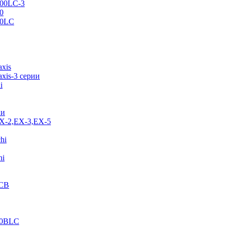
500LC-3
0
70LC
axis
xis-3 серии
i
ии
EX-2,EX-3,EX-5
hi
hi
JCB
40BLC