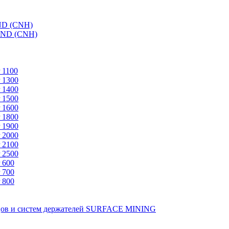
ND (CNH)
AND (CNH)
 1100
 1300
 1400
 1500
 1600
 1800
 1900
 2000
 2100
 2500
 600
 700
 800
зцов и систем держателей SURFACE MINING