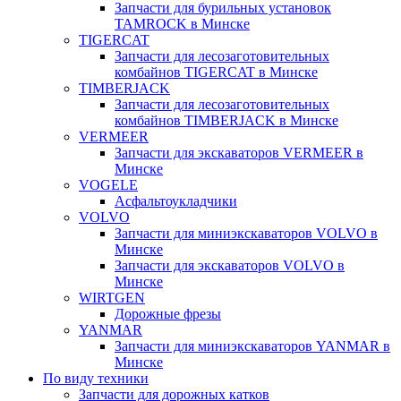
Запчасти для бурильных установок
TAMROCK в Минске
TIGERCAT
Запчасти для лесозаготовительных
комбайнов TIGERCAT в Минске
TIMBERJACK
Запчасти для лесозаготовительных
комбайнов TIMBERJACK в Минске
VERMEER
Запчасти для экскаваторов VERMEER в
Минске
VOGELE
Асфальтоукладчики
VOLVO
Запчасти для миниэкскаваторов VOLVO в
Минске
Запчасти для экскаваторов VOLVO в
Минске
WIRTGEN
Дорожные фрезы
YANMAR
Запчасти для миниэкскаваторов YANMAR в
Минске
По виду техники
Запчасти для дорожных катков