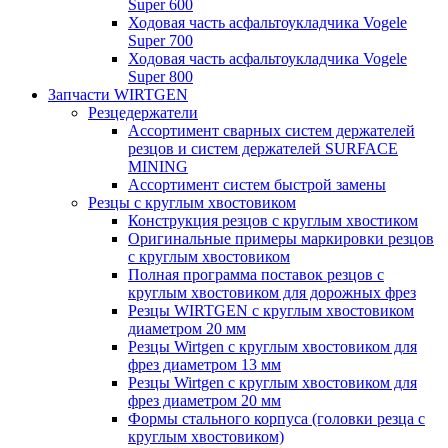
Super 600
Ходовая часть асфальтоукладчика Vogele
Super 700
Ходовая часть асфальтоукладчика Vogele
Super 800
Запчасти WIRTGEN
Резцедержатели
Ассортимент сварных систем держателей
резцов и систем держателей SURFACE
MINING
Ассортимент систем быстрой замены
Резцы с круглым хвостовиком
Конструкция резцов с круглым хвостиком
Оригинальные примеры маркировки резцов
с круглым хвостовиком
Полная программа поставок резцов с
круглым хвостовиком для дорожных фрез
Резцы WIRTGEN с круглым хвостовиком
диаметром 20 мм
Резцы Wirtgen с круглым хвостовиком для
фрез диаметром 13 мм
Резцы Wirtgen с круглым хвостовиком для
фрез диаметром 20 мм
Формы стального корпуса (головки резца с
круглым хвостовиком)