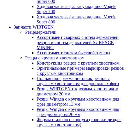
Super 600
Ходовая часть асфальтоукладчика Vogele
Super 700
Ходовая часть асфальтоукладчика Vogele
Super 800
Запчасти WIRTGEN
Резцедержатели
Ассортимент сварных систем держателей
резцов и систем держателей SURFACE
MINING
Ассортимент систем быстрой замены
Резцы с круглым хвостовиком
Конструкция резцов с круглым хвостиком
Оригинальные примеры маркировки резцов
с круглым хвостовиком
Полная программа поставок резцов с
круглым хвостовиком для дорожных фрез
Резцы WIRTGEN с круглым хвостовиком
диаметром 20 мм
Резцы Wirtgen с круглым хвостовиком для
фрез диаметром 13 мм
Резцы Wirtgen с круглым хвостовиком для
фрез диаметром 20 мм
Формы стального корпуса (головки резца с
круглым хвостовиком)