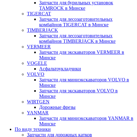
Запчасти для бурильных установок
TAMROCK в Минске
TIGERCAT
Запчасти для лесозаготовительных
комбайнов TIGERCAT в Минске
TIMBERJACK
Запчасти для лесозаготовительных
комбайнов TIMBERJACK в Минске
VERMEER
Запчасти для экскаваторов VERMEER в
Минске
VOGELE
Асфальтоукладчики
VOLVO
Запчасти для миниэкскаваторов VOLVO в
Минске
Запчасти для экскаваторов VOLVO в
Минске
WIRTGEN
Дорожные фрезы
YANMAR
Запчасти для миниэкскаваторов YANMAR в
Минске
По виду техники
Запчасти для дорожных катков