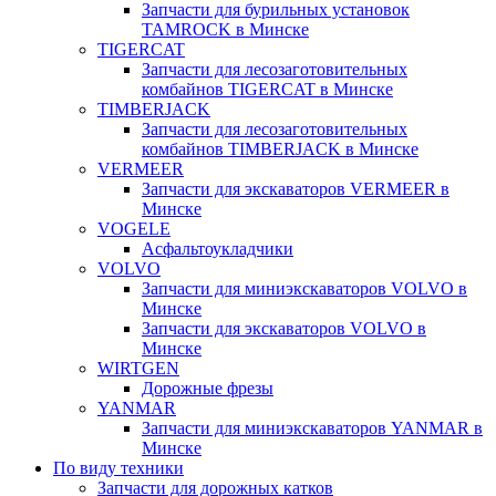
Запчасти для бурильных установок
TAMROCK в Минске
TIGERCAT
Запчасти для лесозаготовительных
комбайнов TIGERCAT в Минске
TIMBERJACK
Запчасти для лесозаготовительных
комбайнов TIMBERJACK в Минске
VERMEER
Запчасти для экскаваторов VERMEER в
Минске
VOGELE
Асфальтоукладчики
VOLVO
Запчасти для миниэкскаваторов VOLVO в
Минске
Запчасти для экскаваторов VOLVO в
Минске
WIRTGEN
Дорожные фрезы
YANMAR
Запчасти для миниэкскаваторов YANMAR в
Минске
По виду техники
Запчасти для дорожных катков