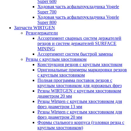
Super 600
Ходовая часть асфальтоукладчика Vogele
Super 700
Ходовая часть асфальтоукладчика Vogele
Super 800
Запчасти WIRTGEN
Резцедержатели
Ассортимент сварных систем держателей
резцов и систем держателей SURFACE
MINING
Ассортимент систем быстрой замены
Резцы с круглым хвостовиком
Конструкция резцов с круглым хвостиком
Оригинальные примеры маркировки резцов
с круглым хвостовиком
Полная программа поставок резцов с
круглым хвостовиком для дорожных фрез
Резцы WIRTGEN с круглым хвостовиком
диаметром 20 мм
Резцы Wirtgen с круглым хвостовиком для
фрез диаметром 13 мм
Резцы Wirtgen с круглым хвостовиком для
фрез диаметром 20 мм
Формы стального корпуса (головки резца с
круглым хвостовиком)