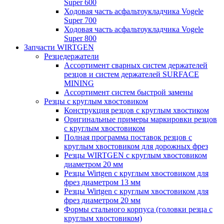
Super 600
Ходовая часть асфальтоукладчика Vogele
Super 700
Ходовая часть асфальтоукладчика Vogele
Super 800
Запчасти WIRTGEN
Резцедержатели
Ассортимент сварных систем держателей
резцов и систем держателей SURFACE
MINING
Ассортимент систем быстрой замены
Резцы с круглым хвостовиком
Конструкция резцов с круглым хвостиком
Оригинальные примеры маркировки резцов
с круглым хвостовиком
Полная программа поставок резцов с
круглым хвостовиком для дорожных фрез
Резцы WIRTGEN с круглым хвостовиком
диаметром 20 мм
Резцы Wirtgen с круглым хвостовиком для
фрез диаметром 13 мм
Резцы Wirtgen с круглым хвостовиком для
фрез диаметром 20 мм
Формы стального корпуса (головки резца с
круглым хвостовиком)