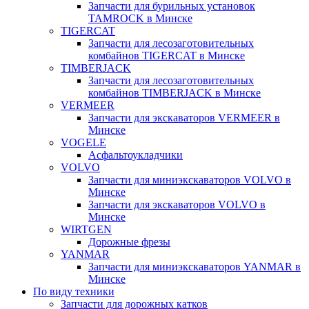
Запчасти для бурильных установок
TAMROCK в Минске
TIGERCAT
Запчасти для лесозаготовительных
комбайнов TIGERCAT в Минске
TIMBERJACK
Запчасти для лесозаготовительных
комбайнов TIMBERJACK в Минске
VERMEER
Запчасти для экскаваторов VERMEER в
Минске
VOGELE
Асфальтоукладчики
VOLVO
Запчасти для миниэкскаваторов VOLVO в
Минске
Запчасти для экскаваторов VOLVO в
Минске
WIRTGEN
Дорожные фрезы
YANMAR
Запчасти для миниэкскаваторов YANMAR в
Минске
По виду техники
Запчасти для дорожных катков