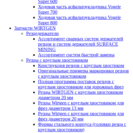
Super 600
Ходовая часть асфальтоукладчика Vogele
Super 700
Ходовая часть асфальтоукладчика Vogele
Super 800
Запчасти WIRTGEN
Резцедержатели
Ассортимент сварных систем держателей
резцов и систем держателей SURFACE
MINING
Ассортимент систем быстрой замены
Резцы с круглым хвостовиком
Конструкция резцов с круглым хвостиком
Оригинальные примеры маркировки резцов
с круглым хвостовиком
Полная программа поставок резцов с
круглым хвостовиком для дорожных фрез
Резцы WIRTGEN с круглым хвостовиком
диаметром 20 мм
Резцы Wirtgen с круглым хвостовиком для
фрез диаметром 13 мм
Резцы Wirtgen с круглым хвостовиком для
фрез диаметром 20 мм
Формы стального корпуса (головки резца с
круглым хвостовиком)