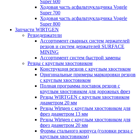
Super 600
Ходовая часть асфальтоукладчика Vogele
Super 700
Ходовая часть асфальтоукладчика Vogele
Super 800
Запчасти WIRTGEN
Резцедержатели
Ассортимент сварных систем держателей
резцов и систем держателей SURFACE
MINING
Ассортимент систем быстрой замены
Резцы с круглым хвостовиком
Конструкция резцов с круглым хвостиком
Оригинальные примеры маркировки резцов
с круглым хвостовиком
Полная программа поставок резцов с
круглым хвостовиком для дорожных фрез
Резцы WIRTGEN с круглым хвостовиком
диаметром 20 мм
Резцы Wirtgen с круглым хвостовиком для
фрез диаметром 13 мм
Резцы Wirtgen с круглым хвостовиком для
фрез диаметром 20 мм
Формы стального корпуса (головки резца с
круглым хвостовиком)