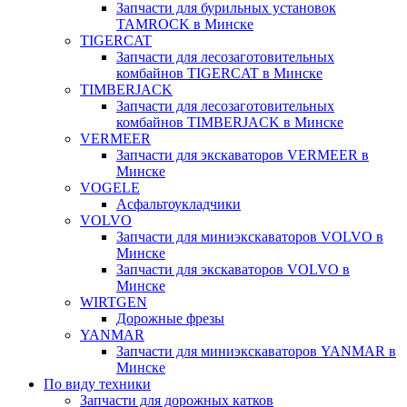
Запчасти для бурильных установок
TAMROCK в Минске
TIGERCAT
Запчасти для лесозаготовительных
комбайнов TIGERCAT в Минске
TIMBERJACK
Запчасти для лесозаготовительных
комбайнов TIMBERJACK в Минске
VERMEER
Запчасти для экскаваторов VERMEER в
Минске
VOGELE
Асфальтоукладчики
VOLVO
Запчасти для миниэкскаваторов VOLVO в
Минске
Запчасти для экскаваторов VOLVO в
Минске
WIRTGEN
Дорожные фрезы
YANMAR
Запчасти для миниэкскаваторов YANMAR в
Минске
По виду техники
Запчасти для дорожных катков