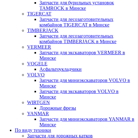
Запчасти для бурильных установок
TAMROCK в Минске
TIGERCAT
Запчасти для лесозаготовительных
комбайнов TIGERCAT в Минске
TIMBERJACK
Запчасти для лесозаготовительных
комбайнов TIMBERJACK в Минске
VERMEER
Запчасти для экскаваторов VERMEER в
Минске
VOGELE
Асфальтоукладчики
VOLVO
Запчасти для миниэкскаваторов VOLVO в
Минске
Запчасти для экскаваторов VOLVO в
Минске
WIRTGEN
Дорожные фрезы
YANMAR
Запчасти для миниэкскаваторов YANMAR в
Минске
По виду техники
Запчасти для дорожных катков