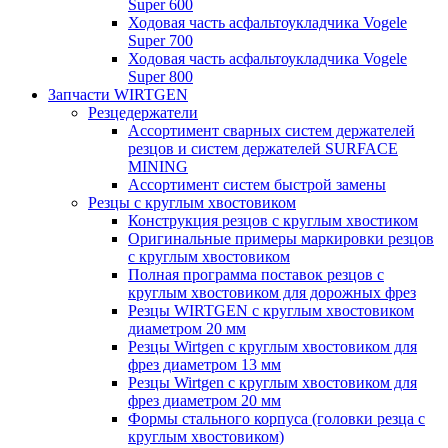
Super 600
Ходовая часть асфальтоукладчика Vogele
Super 700
Ходовая часть асфальтоукладчика Vogele
Super 800
Запчасти WIRTGEN
Резцедержатели
Ассортимент сварных систем держателей
резцов и систем держателей SURFACE
MINING
Ассортимент систем быстрой замены
Резцы с круглым хвостовиком
Конструкция резцов с круглым хвостиком
Оригинальные примеры маркировки резцов
с круглым хвостовиком
Полная программа поставок резцов с
круглым хвостовиком для дорожных фрез
Резцы WIRTGEN с круглым хвостовиком
диаметром 20 мм
Резцы Wirtgen с круглым хвостовиком для
фрез диаметром 13 мм
Резцы Wirtgen с круглым хвостовиком для
фрез диаметром 20 мм
Формы стального корпуса (головки резца с
круглым хвостовиком)