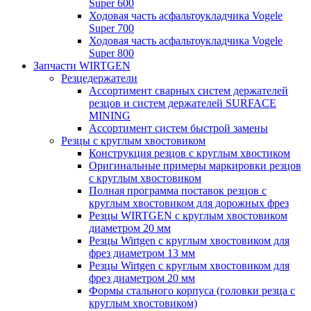
Super 600
Ходовая часть асфальтоукладчика Vogele
Super 700
Ходовая часть асфальтоукладчика Vogele
Super 800
Запчасти WIRTGEN
Резцедержатели
Ассортимент сварных систем держателей
резцов и систем держателей SURFACE
MINING
Ассортимент систем быстрой замены
Резцы с круглым хвостовиком
Конструкция резцов с круглым хвостиком
Оригинальные примеры маркировки резцов
с круглым хвостовиком
Полная программа поставок резцов с
круглым хвостовиком для дорожных фрез
Резцы WIRTGEN с круглым хвостовиком
диаметром 20 мм
Резцы Wirtgen с круглым хвостовиком для
фрез диаметром 13 мм
Резцы Wirtgen с круглым хвостовиком для
фрез диаметром 20 мм
Формы стального корпуса (головки резца с
круглым хвостовиком)