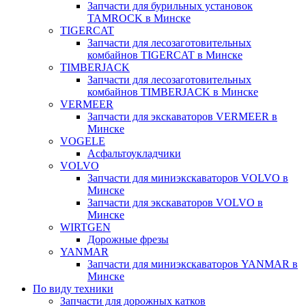
Запчасти для бурильных установок
TAMROCK в Минске
TIGERCAT
Запчасти для лесозаготовительных
комбайнов TIGERCAT в Минске
TIMBERJACK
Запчасти для лесозаготовительных
комбайнов TIMBERJACK в Минске
VERMEER
Запчасти для экскаваторов VERMEER в
Минске
VOGELE
Асфальтоукладчики
VOLVO
Запчасти для миниэкскаваторов VOLVO в
Минске
Запчасти для экскаваторов VOLVO в
Минске
WIRTGEN
Дорожные фрезы
YANMAR
Запчасти для миниэкскаваторов YANMAR в
Минске
По виду техники
Запчасти для дорожных катков