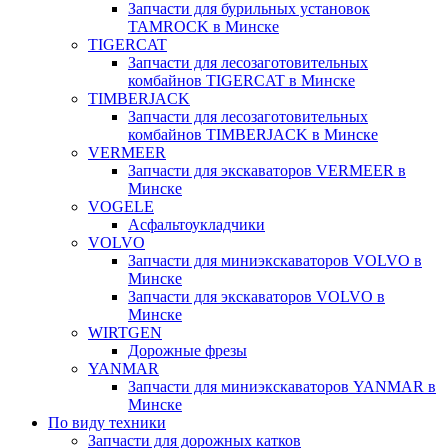
Запчасти для бурильных установок
TAMROCK в Минске
TIGERCAT
Запчасти для лесозаготовительных
комбайнов TIGERCAT в Минске
TIMBERJACK
Запчасти для лесозаготовительных
комбайнов TIMBERJACK в Минске
VERMEER
Запчасти для экскаваторов VERMEER в
Минске
VOGELE
Асфальтоукладчики
VOLVO
Запчасти для миниэкскаваторов VOLVO в
Минске
Запчасти для экскаваторов VOLVO в
Минске
WIRTGEN
Дорожные фрезы
YANMAR
Запчасти для миниэкскаваторов YANMAR в
Минске
По виду техники
Запчасти для дорожных катков