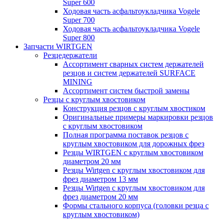
Super 600
Ходовая часть асфальтоукладчика Vogele
Super 700
Ходовая часть асфальтоукладчика Vogele
Super 800
Запчасти WIRTGEN
Резцедержатели
Ассортимент сварных систем держателей
резцов и систем держателей SURFACE
MINING
Ассортимент систем быстрой замены
Резцы с круглым хвостовиком
Конструкция резцов с круглым хвостиком
Оригинальные примеры маркировки резцов
с круглым хвостовиком
Полная программа поставок резцов с
круглым хвостовиком для дорожных фрез
Резцы WIRTGEN с круглым хвостовиком
диаметром 20 мм
Резцы Wirtgen с круглым хвостовиком для
фрез диаметром 13 мм
Резцы Wirtgen с круглым хвостовиком для
фрез диаметром 20 мм
Формы стального корпуса (головки резца с
круглым хвостовиком)