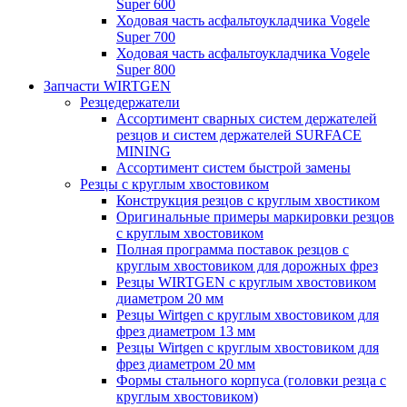
Super 600
Ходовая часть асфальтоукладчика Vogele
Super 700
Ходовая часть асфальтоукладчика Vogele
Super 800
Запчасти WIRTGEN
Резцедержатели
Ассортимент сварных систем держателей
резцов и систем держателей SURFACE
MINING
Ассортимент систем быстрой замены
Резцы с круглым хвостовиком
Конструкция резцов с круглым хвостиком
Оригинальные примеры маркировки резцов
с круглым хвостовиком
Полная программа поставок резцов с
круглым хвостовиком для дорожных фрез
Резцы WIRTGEN с круглым хвостовиком
диаметром 20 мм
Резцы Wirtgen с круглым хвостовиком для
фрез диаметром 13 мм
Резцы Wirtgen с круглым хвостовиком для
фрез диаметром 20 мм
Формы стального корпуса (головки резца с
круглым хвостовиком)