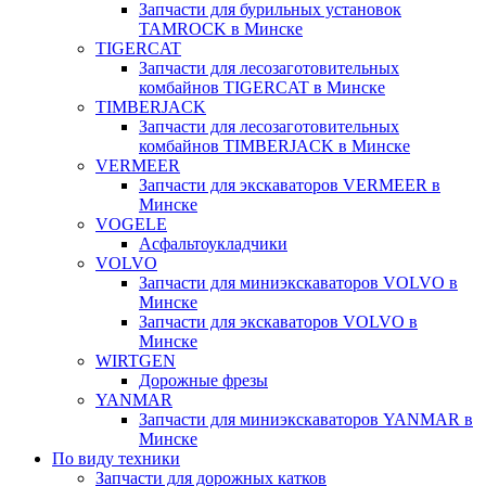
Запчасти для бурильных установок
TAMROCK в Минске
TIGERCAT
Запчасти для лесозаготовительных
комбайнов TIGERCAT в Минске
TIMBERJACK
Запчасти для лесозаготовительных
комбайнов TIMBERJACK в Минске
VERMEER
Запчасти для экскаваторов VERMEER в
Минске
VOGELE
Асфальтоукладчики
VOLVO
Запчасти для миниэкскаваторов VOLVO в
Минске
Запчасти для экскаваторов VOLVO в
Минске
WIRTGEN
Дорожные фрезы
YANMAR
Запчасти для миниэкскаваторов YANMAR в
Минске
По виду техники
Запчасти для дорожных катков