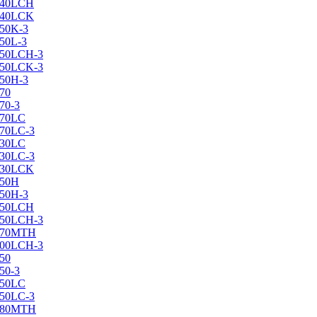
X240LCH
X240LCK
250K-3
250L-3
X250LCH-3
X250LCK-3
250Н-3
270
70-3
270LC
270LC-3
330LC
330LC-3
X330LCK
350H
350H-3
X350LCH
X350LCH-3
X370MTH
X400LCH-3
450
50-3
450LC
450LC-3
X480MTH