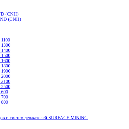
ND (CNH)
AND (CNH)
 1100
 1300
 1400
 1500
 1600
 1800
 1900
 2000
 2100
 2500
 600
 700
 800
зцов и систем держателей SURFACE MINING