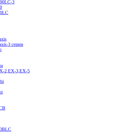
500LC-3
0
70LC
axis
xis-3 серии
i
ии
EX-2,EX-3,EX-5
hi
hi
JCB
40BLC