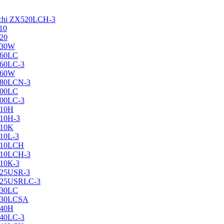
achi ZX520LCH-3
10
120
130W
160LC
160LC-3
160W
X180LCN-3
200LC
200LC-3
210H
210H-3
210K
210L-3
X210LCH
X210LCH-3
210К-3
225USR-3
X225USRLC-3
230LC
X230LCSA
240H
240LC-3