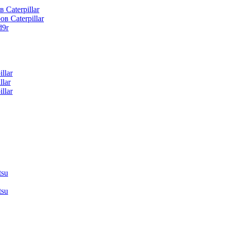
 Caterpillar
в Caterpillar
d9r
llar
lar
llar
tsu
tsu