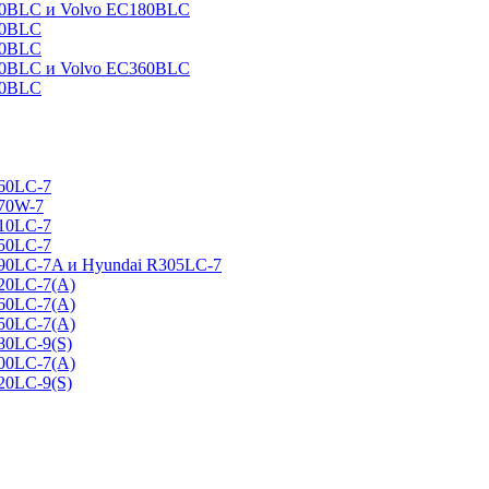
160BLC и Volvo EC180BLC
40BLC
90BLC
330BLC и Volvo EC360BLC
60BLC
160LC-7
170W-7
210LC-7
250LC-7
290LC-7A и Hyundai R305LC-7
320LC-7(A)
360LC-7(A)
450LC-7(A)
80LC-9(S)
500LC-7(A)
20LC-9(S)