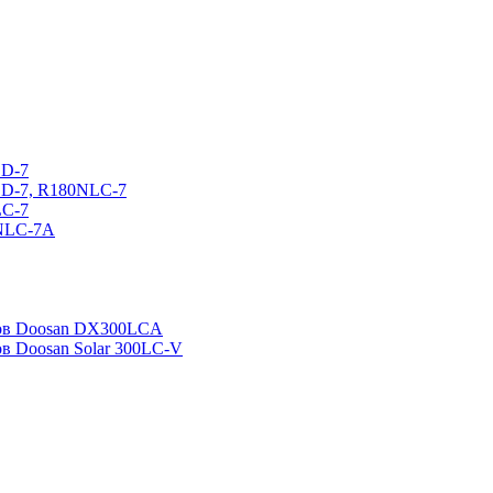
CD-7
CD-7, R180NLC-7
LC-7
0NLC-7A
ров Doosan DX300LCA
ов Doosan Solar 300LC-V