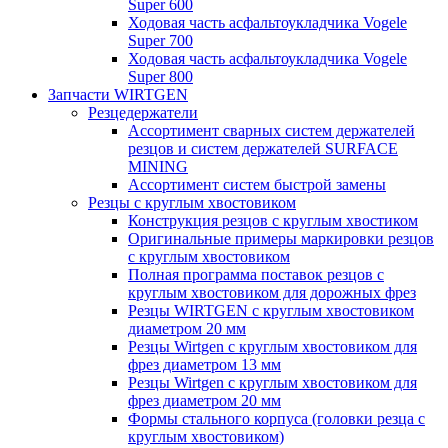
Super 600
Ходовая часть асфальтоукладчика Vogele
Super 700
Ходовая часть асфальтоукладчика Vogele
Super 800
Запчасти WIRTGEN
Резцедержатели
Ассортимент сварных систем держателей
резцов и систем держателей SURFACE
MINING
Ассортимент систем быстрой замены
Резцы с круглым хвостовиком
Конструкция резцов с круглым хвостиком
Оригинальные примеры маркировки резцов
с круглым хвостовиком
Полная программа поставок резцов с
круглым хвостовиком для дорожных фрез
Резцы WIRTGEN с круглым хвостовиком
диаметром 20 мм
Резцы Wirtgen с круглым хвостовиком для
фрез диаметром 13 мм
Резцы Wirtgen с круглым хвостовиком для
фрез диаметром 20 мм
Формы стального корпуса (головки резца с
круглым хвостовиком)