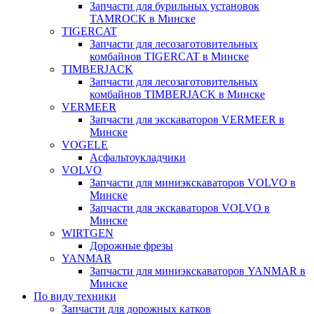
Запчасти для бурильных установок
TAMROCK в Минске
TIGERCAT
Запчасти для лесозаготовительных
комбайнов TIGERCAT в Минске
TIMBERJACK
Запчасти для лесозаготовительных
комбайнов TIMBERJACK в Минске
VERMEER
Запчасти для экскаваторов VERMEER в
Минске
VOGELE
Асфальтоукладчики
VOLVO
Запчасти для миниэкскаваторов VOLVO в
Минске
Запчасти для экскаваторов VOLVO в
Минске
WIRTGEN
Дорожные фрезы
YANMAR
Запчасти для миниэкскаваторов YANMAR в
Минске
По виду техники
Запчасти для дорожных катков