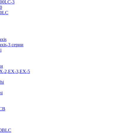
500LC-3
0
70LC
axis
xis-3 серии
i
ии
EX-2,EX-3,EX-5
hi
hi
JCB
40BLC