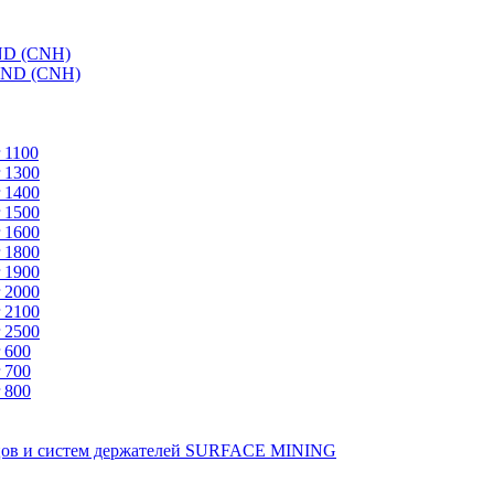
ND (CNH)
AND (CNH)
 1100
 1300
 1400
 1500
 1600
 1800
 1900
 2000
 2100
 2500
 600
 700
 800
зцов и систем держателей SURFACE MINING