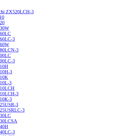
achi ZX520LCH-3
10
120
130W
160LC
160LC-3
160W
X180LCN-3
200LC
200LC-3
210H
210H-3
210K
210L-3
X210LCH
X210LCH-3
210К-3
225USR-3
X225USRLC-3
230LC
X230LCSA
240H
240LC-3