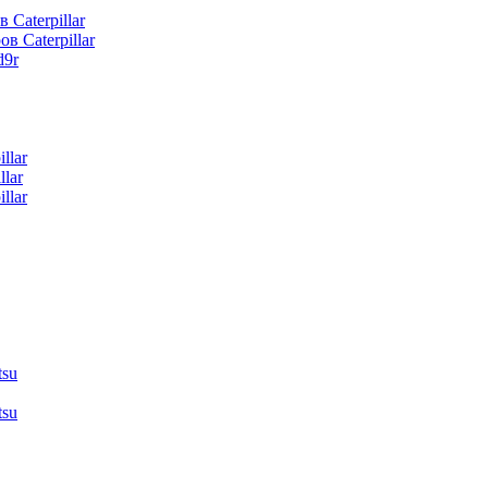
 Caterpillar
в Caterpillar
d9r
llar
lar
llar
tsu
tsu