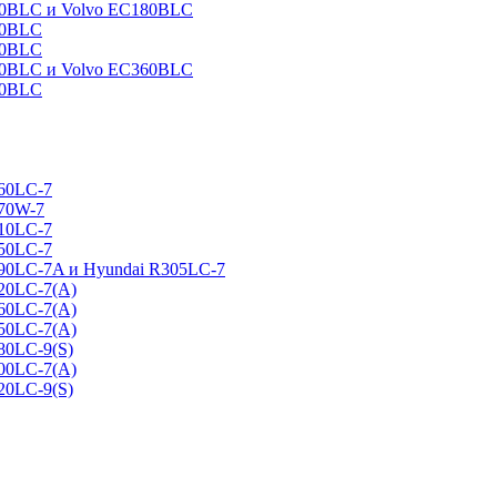
160BLC и Volvo EC180BLC
40BLC
90BLC
330BLC и Volvo EC360BLC
60BLC
160LC-7
170W-7
210LC-7
250LC-7
290LC-7A и Hyundai R305LC-7
320LC-7(A)
360LC-7(A)
450LC-7(A)
80LC-9(S)
500LC-7(A)
20LC-9(S)