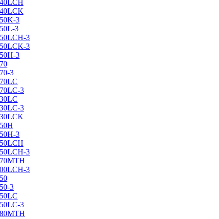
X240LCH
X240LCK
250K-3
250L-3
X250LCH-3
X250LCK-3
250Н-3
270
70-3
270LC
270LC-3
330LC
330LC-3
X330LCK
350H
350H-3
X350LCH
X350LCH-3
X370MTH
X400LCH-3
450
50-3
450LC
450LC-3
X480MTH