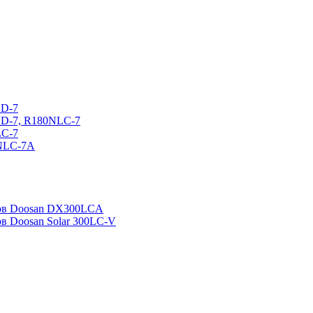
CD-7
CD-7, R180NLC-7
LC-7
0NLC-7A
ров Doosan DX300LCA
ов Doosan Solar 300LC-V