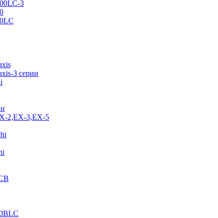
500LC-3
0
70LC
axis
xis-3 серии
i
ии
EX-2,EX-3,EX-5
hi
hi
JCB
40BLC