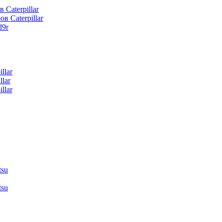
 Caterpillar
в Caterpillar
d9r
llar
lar
llar
tsu
tsu