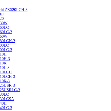
achi ZX520LCH-3
10
120
130W
160LC
160LC-3
160W
X180LCN-3
200LC
200LC-3
210H
210H-3
210K
210L-3
X210LCH
X210LCH-3
210К-3
225USR-3
X225USRLC-3
230LC
X230LCSA
240H
240LC-3