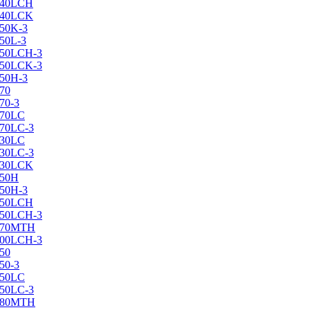
X240LCH
X240LCK
250K-3
250L-3
X250LCH-3
X250LCK-3
250Н-3
270
70-3
270LC
270LC-3
330LC
330LC-3
X330LCK
350H
350H-3
X350LCH
X350LCH-3
X370MTH
X400LCH-3
450
50-3
450LC
450LC-3
X480MTH