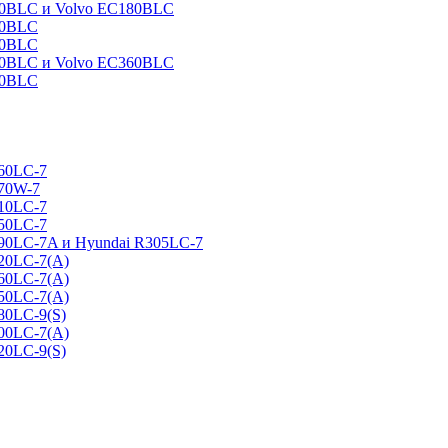
160BLC и Volvo EC180BLC
40BLC
90BLC
330BLC и Volvo EC360BLC
60BLC
160LC-7
170W-7
210LC-7
250LC-7
290LC-7A и Hyundai R305LC-7
320LC-7(A)
360LC-7(A)
450LC-7(A)
80LC-9(S)
500LC-7(A)
20LC-9(S)