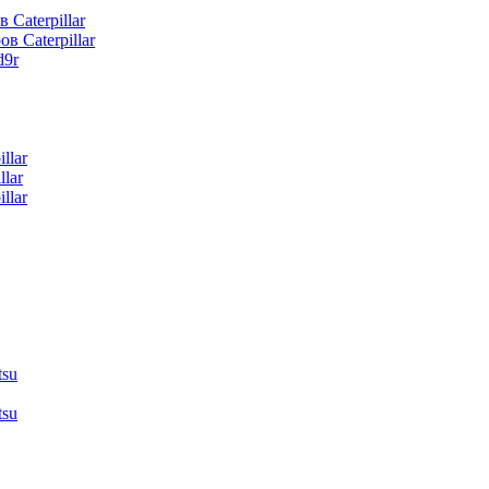
 Caterpillar
в Caterpillar
d9r
llar
lar
llar
tsu
tsu