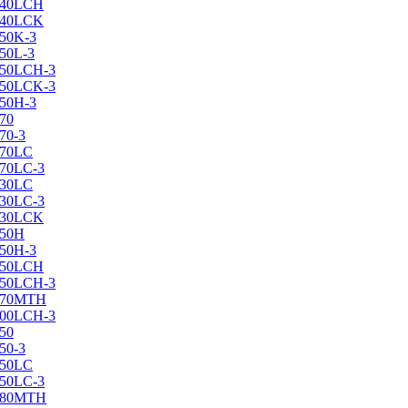
X240LCH
X240LCK
250K-3
250L-3
X250LCH-3
X250LCK-3
250Н-3
270
70-3
270LC
270LC-3
330LC
330LC-3
X330LCK
350H
350H-3
X350LCH
X350LCH-3
X370MTH
X400LCH-3
450
50-3
450LC
450LC-3
X480MTH