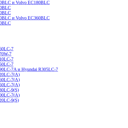
160BLC и Volvo EC180BLC
40BLC
90BLC
330BLC и Volvo EC360BLC
60BLC
160LC-7
170W-7
210LC-7
250LC-7
290LC-7A и Hyundai R305LC-7
320LC-7(A)
360LC-7(A)
450LC-7(A)
80LC-9(S)
500LC-7(A)
20LC-9(S)