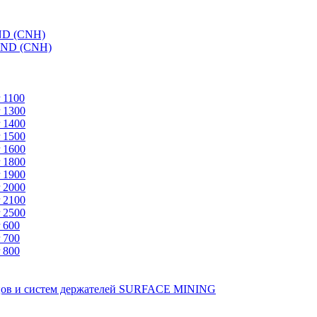
ND (CNH)
AND (CNH)
 1100
 1300
 1400
 1500
 1600
 1800
 1900
 2000
 2100
 2500
 600
 700
 800
зцов и систем держателей SURFACE MINING