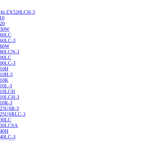
achi ZX520LCH-3
10
120
130W
160LC
160LC-3
160W
X180LCN-3
200LC
200LC-3
210H
210H-3
210K
210L-3
X210LCH
X210LCH-3
210К-3
225USR-3
X225USRLC-3
230LC
X230LCSA
240H
240LC-3