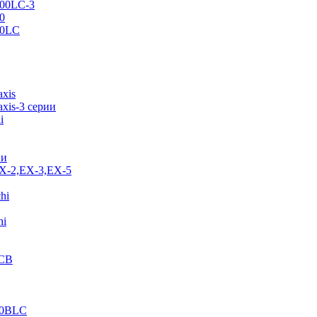
500LC-3
0
70LC
axis
xis-3 серии
i
ии
EX-2,EX-3,EX-5
hi
hi
JCB
40BLC