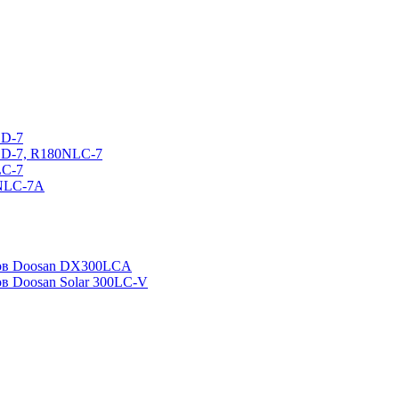
CD-7
CD-7, R180NLC-7
LC-7
0NLC-7A
ров Doosan DX300LCA
ов Doosan Solar 300LC-V