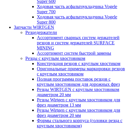
Super 600
Ходовая часть асфальтоукладчика Vogele
Super 700
Ходовая часть асфальтоукладчика Vogele
Super 800
Запчасти WIRTGEN
Резцедержатели
Ассортимент сварных систем держателей
резцов и систем держателей SURFACE
MINING
Ассортимент систем быстрой замены
Резцы с круглым хвостовиком
Конструкция резцов с круглым хвостиком
Оригинальные примеры маркировки резцов
с круглым хвостовиком
Полная программа поставок резцов с
круглым хвостовиком для дорожных фрез
Резцы WIRTGEN с круглым хвостовиком
диаметром 20 мм
Резцы Wirtgen с круглым хвостовиком для
фрез диаметром 13 мм
Резцы Wirtgen с круглым хвостовиком для
фрез диаметром 20 мм
Формы стального корпуса (головки резца с
круглым хвостовиком)