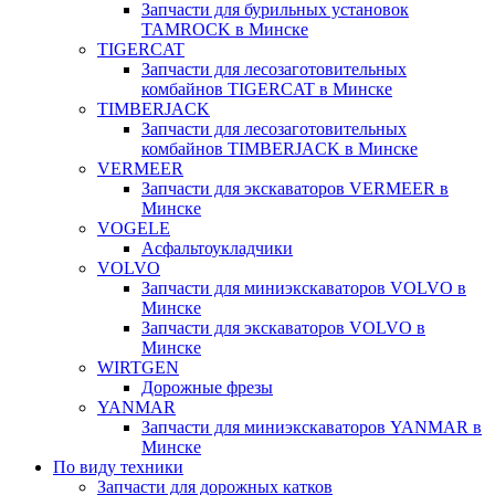
Запчасти для бурильных установок
TAMROCK в Минске
TIGERCAT
Запчасти для лесозаготовительных
комбайнов TIGERCAT в Минске
TIMBERJACK
Запчасти для лесозаготовительных
комбайнов TIMBERJACK в Минске
VERMEER
Запчасти для экскаваторов VERMEER в
Минске
VOGELE
Асфальтоукладчики
VOLVO
Запчасти для миниэкскаваторов VOLVO в
Минске
Запчасти для экскаваторов VOLVO в
Минске
WIRTGEN
Дорожные фрезы
YANMAR
Запчасти для миниэкскаваторов YANMAR в
Минске
По виду техники
Запчасти для дорожных катков