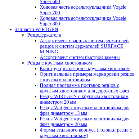
Super 600
Ходовая часть асфальтоукладчика Vogele
Super 700
Ходовая часть асфальтоукладчика Vogele
Super 800
Запчасти WIRTGEN
Резцедержатели
Ассортимент сварных систем держателей
резцов и систем держателей SURFACE
MINING
Ассортимент систем быстрой замены
Резцы с круглым хвостовиком
Конструкция резцов с круглым хвостиком
Оригинальные примеры маркировки резцов
с круглым хвостовиком
Полная программа поставок резцов с
круглым хвостовиком для дорожных фрез
Резцы WIRTGEN с круглым хвостовиком
диаметром 20 мм
Резцы Wirtgen с круглым хвостовиком для
фрез диаметром 13 мм
Резцы Wirtgen с круглым хвостовиком для
фрез диаметром 20 мм
Формы стального корпуса (головки резца с
круглым хвостовиком)