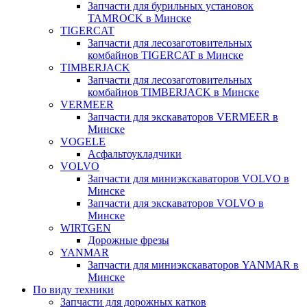
Запчасти для бурильных установок
TAMROCK в Минске
TIGERCAT
Запчасти для лесозаготовительных
комбайнов TIGERCAT в Минске
TIMBERJACK
Запчасти для лесозаготовительных
комбайнов TIMBERJACK в Минске
VERMEER
Запчасти для экскаваторов VERMEER в
Минске
VOGELE
Асфальтоукладчики
VOLVO
Запчасти для миниэкскаваторов VOLVO в
Минске
Запчасти для экскаваторов VOLVO в
Минске
WIRTGEN
Дорожные фрезы
YANMAR
Запчасти для миниэкскаваторов YANMAR в
Минске
По виду техники
Запчасти для дорожных катков