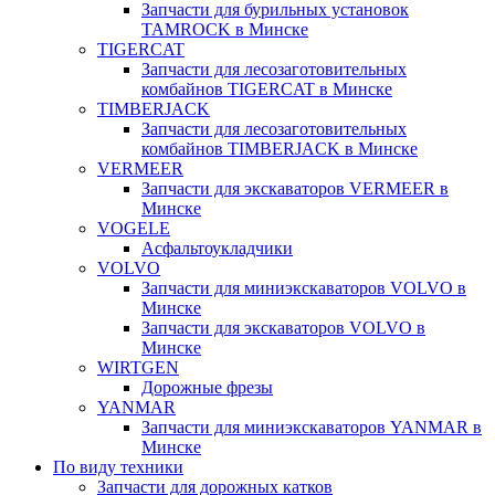
Запчасти для бурильных установок
TAMROCK в Минске
TIGERCAT
Запчасти для лесозаготовительных
комбайнов TIGERCAT в Минске
TIMBERJACK
Запчасти для лесозаготовительных
комбайнов TIMBERJACK в Минске
VERMEER
Запчасти для экскаваторов VERMEER в
Минске
VOGELE
Асфальтоукладчики
VOLVO
Запчасти для миниэкскаваторов VOLVO в
Минске
Запчасти для экскаваторов VOLVO в
Минске
WIRTGEN
Дорожные фрезы
YANMAR
Запчасти для миниэкскаваторов YANMAR в
Минске
По виду техники
Запчасти для дорожных катков