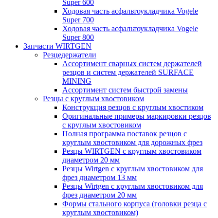
Super 600
Ходовая часть асфальтоукладчика Vogele
Super 700
Ходовая часть асфальтоукладчика Vogele
Super 800
Запчасти WIRTGEN
Резцедержатели
Ассортимент сварных систем держателей
резцов и систем держателей SURFACE
MINING
Ассортимент систем быстрой замены
Резцы с круглым хвостовиком
Конструкция резцов с круглым хвостиком
Оригинальные примеры маркировки резцов
с круглым хвостовиком
Полная программа поставок резцов с
круглым хвостовиком для дорожных фрез
Резцы WIRTGEN с круглым хвостовиком
диаметром 20 мм
Резцы Wirtgen с круглым хвостовиком для
фрез диаметром 13 мм
Резцы Wirtgen с круглым хвостовиком для
фрез диаметром 20 мм
Формы стального корпуса (головки резца с
круглым хвостовиком)