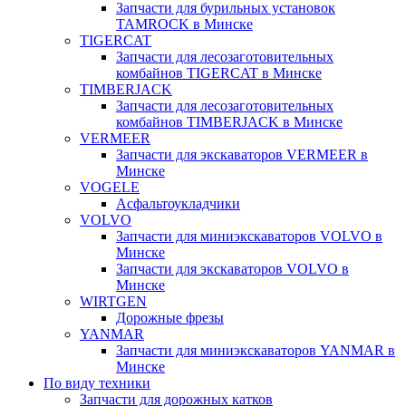
Запчасти для бурильных установок
TAMROCK в Минске
TIGERCAT
Запчасти для лесозаготовительных
комбайнов TIGERCAT в Минске
TIMBERJACK
Запчасти для лесозаготовительных
комбайнов TIMBERJACK в Минске
VERMEER
Запчасти для экскаваторов VERMEER в
Минске
VOGELE
Асфальтоукладчики
VOLVO
Запчасти для миниэкскаваторов VOLVO в
Минске
Запчасти для экскаваторов VOLVO в
Минске
WIRTGEN
Дорожные фрезы
YANMAR
Запчасти для миниэкскаваторов YANMAR в
Минске
По виду техники
Запчасти для дорожных катков