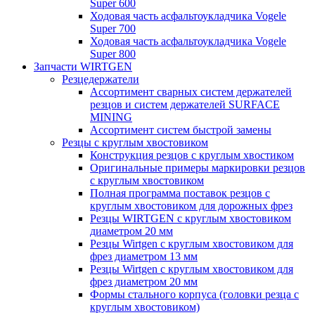
Super 600
Ходовая часть асфальтоукладчика Vogele
Super 700
Ходовая часть асфальтоукладчика Vogele
Super 800
Запчасти WIRTGEN
Резцедержатели
Ассортимент сварных систем держателей
резцов и систем держателей SURFACE
MINING
Ассортимент систем быстрой замены
Резцы с круглым хвостовиком
Конструкция резцов с круглым хвостиком
Оригинальные примеры маркировки резцов
с круглым хвостовиком
Полная программа поставок резцов с
круглым хвостовиком для дорожных фрез
Резцы WIRTGEN с круглым хвостовиком
диаметром 20 мм
Резцы Wirtgen с круглым хвостовиком для
фрез диаметром 13 мм
Резцы Wirtgen с круглым хвостовиком для
фрез диаметром 20 мм
Формы стального корпуса (головки резца с
круглым хвостовиком)