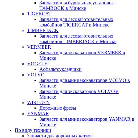
Запчасти для бурильных установок
TAMROCK в Минске
TIGERCAT
Запчасти для лесозаготовительных
комбайнов TIGERCAT в Минске
TIMBERJACK
Запчасти для лесозаготовительных
комбайнов TIMBERJACK в Минске
VERMEER
Запчасти для экскаваторов VERMEER в
Минске
VOGELE
Асфальтоукладчики
VOLVO
Запчасти для миниэкскаваторов VOLVO в
Минске
Запчасти для экскаваторов VOLVO в
Минске
WIRTGEN
Дорожные фрезы
YANMAR
Запчасти для миниэкскаваторов YANMAR в
Минске
По виду техники
Запчасти для дорожных катков