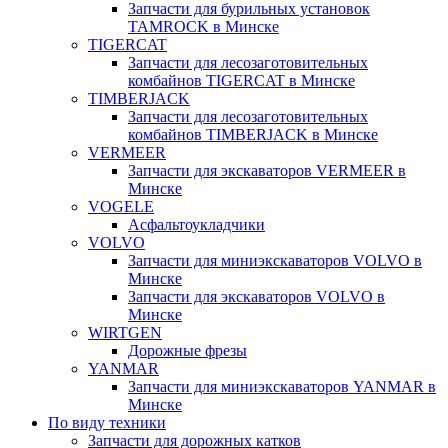
Запчасти для бурильных установок
TAMROCK в Минске
TIGERCAT
Запчасти для лесозаготовительных
комбайнов TIGERCAT в Минске
TIMBERJACK
Запчасти для лесозаготовительных
комбайнов TIMBERJACK в Минске
VERMEER
Запчасти для экскаваторов VERMEER в
Минске
VOGELE
Асфальтоукладчики
VOLVO
Запчасти для миниэкскаваторов VOLVO в
Минске
Запчасти для экскаваторов VOLVO в
Минске
WIRTGEN
Дорожные фрезы
YANMAR
Запчасти для миниэкскаваторов YANMAR в
Минске
По виду техники
Запчасти для дорожных катков