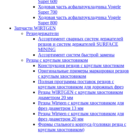
Super 600
Ходовая часть асфальтоукладчика Vogele
Super 700
Ходовая часть асфальтоукладчика Vogele
Super 800
Запчасти WIRTGEN
Резцедержатели
Ассортимент сварных систем держателей
резцов и систем держателей SURFACE
MINING
Ассортимент систем быстрой замены
Резцы с круглым хвостовиком
Конструкция резцов с круглым хвостиком
Оригинальные примеры маркировки резцов
с круглым хвостовиком
Полная программа поставок резцов с
круглым хвостовиком для дорожных фрез
Резцы WIRTGEN с круглым хвостовиком
диаметром 20 мм
Резцы Wirtgen с круглым хвостовиком для
фрез диаметром 13 мм
Резцы Wirtgen с круглым хвостовиком для
фрез диаметром 20 мм
Формы стального корпуса (головки резца с
круглым хвостовиком)