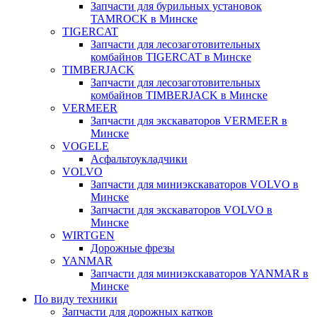
Запчасти для бурильных установок
TAMROCK в Минске
TIGERCAT
Запчасти для лесозаготовительных
комбайнов TIGERCAT в Минске
TIMBERJACK
Запчасти для лесозаготовительных
комбайнов TIMBERJACK в Минске
VERMEER
Запчасти для экскаваторов VERMEER в
Минске
VOGELE
Асфальтоукладчики
VOLVO
Запчасти для миниэкскаваторов VOLVO в
Минске
Запчасти для экскаваторов VOLVO в
Минске
WIRTGEN
Дорожные фрезы
YANMAR
Запчасти для миниэкскаваторов YANMAR в
Минске
По виду техники
Запчасти для дорожных катков