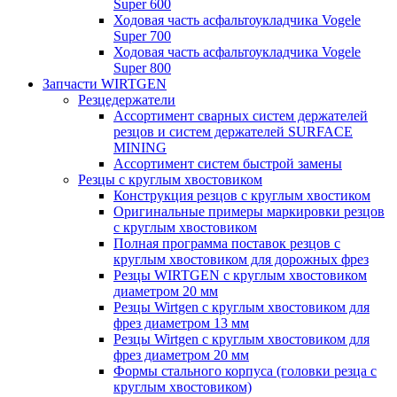
Super 600
Ходовая часть асфальтоукладчика Vogele
Super 700
Ходовая часть асфальтоукладчика Vogele
Super 800
Запчасти WIRTGEN
Резцедержатели
Ассортимент сварных систем держателей
резцов и систем держателей SURFACE
MINING
Ассортимент систем быстрой замены
Резцы с круглым хвостовиком
Конструкция резцов с круглым хвостиком
Оригинальные примеры маркировки резцов
с круглым хвостовиком
Полная программа поставок резцов с
круглым хвостовиком для дорожных фрез
Резцы WIRTGEN с круглым хвостовиком
диаметром 20 мм
Резцы Wirtgen с круглым хвостовиком для
фрез диаметром 13 мм
Резцы Wirtgen с круглым хвостовиком для
фрез диаметром 20 мм
Формы стального корпуса (головки резца с
круглым хвостовиком)