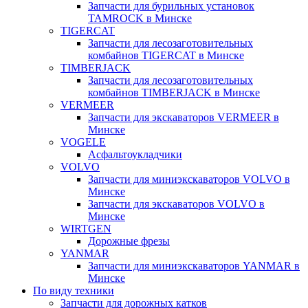
Запчасти для бурильных установок
TAMROCK в Минске
TIGERCAT
Запчасти для лесозаготовительных
комбайнов TIGERCAT в Минске
TIMBERJACK
Запчасти для лесозаготовительных
комбайнов TIMBERJACK в Минске
VERMEER
Запчасти для экскаваторов VERMEER в
Минске
VOGELE
Асфальтоукладчики
VOLVO
Запчасти для миниэкскаваторов VOLVO в
Минске
Запчасти для экскаваторов VOLVO в
Минске
WIRTGEN
Дорожные фрезы
YANMAR
Запчасти для миниэкскаваторов YANMAR в
Минске
По виду техники
Запчасти для дорожных катков