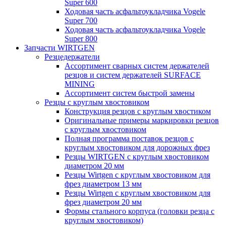
Super 600
Ходовая часть асфальтоукладчика Vogele
Super 700
Ходовая часть асфальтоукладчика Vogele
Super 800
Запчасти WIRTGEN
Резцедержатели
Ассортимент сварных систем держателей
резцов и систем держателей SURFACE
MINING
Ассортимент систем быстрой замены
Резцы с круглым хвостовиком
Конструкция резцов с круглым хвостиком
Оригинальные примеры маркировки резцов
с круглым хвостовиком
Полная программа поставок резцов с
круглым хвостовиком для дорожных фрез
Резцы WIRTGEN с круглым хвостовиком
диаметром 20 мм
Резцы Wirtgen с круглым хвостовиком для
фрез диаметром 13 мм
Резцы Wirtgen с круглым хвостовиком для
фрез диаметром 20 мм
Формы стального корпуса (головки резца с
круглым хвостовиком)