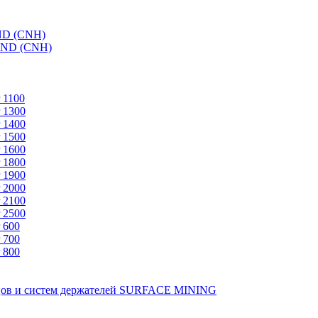
ND (CNH)
AND (CNH)
 1100
 1300
 1400
 1500
 1600
 1800
 1900
 2000
 2100
 2500
 600
 700
 800
зцов и систем держателей SURFACE MINING