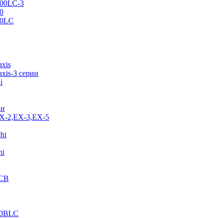
500LC-3
0
70LC
axis
xis-3 серии
i
ии
EX-2,EX-3,EX-5
hi
hi
JCB
40BLC