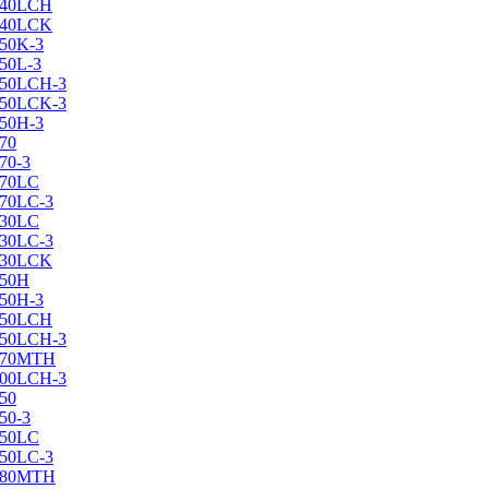
X240LCH
X240LCK
250K-3
250L-3
X250LCH-3
X250LCK-3
250Н-3
270
70-3
270LC
270LC-3
330LC
330LC-3
X330LCK
350H
350H-3
X350LCH
X350LCH-3
X370MTH
X400LCH-3
450
50-3
450LC
450LC-3
X480MTH