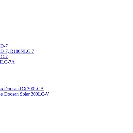
CD-7
CD-7, R180NLC-7
LC-7
0NLC-7A
ров Doosan DX300LCA
ов Doosan Solar 300LC-V