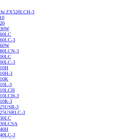
achi ZX520LCH-3
10
120
130W
160LC
160LC-3
160W
X180LCN-3
200LC
200LC-3
210H
210H-3
210K
210L-3
X210LCH
X210LCH-3
210К-3
225USR-3
X225USRLC-3
230LC
X230LCSA
240H
240LC-3