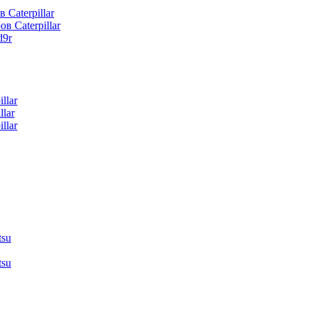
 Caterpillar
в Caterpillar
d9r
llar
lar
llar
tsu
tsu