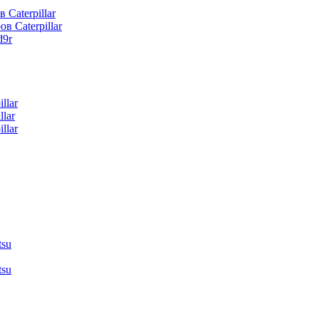
 Caterpillar
в Caterpillar
d9r
llar
lar
llar
tsu
tsu