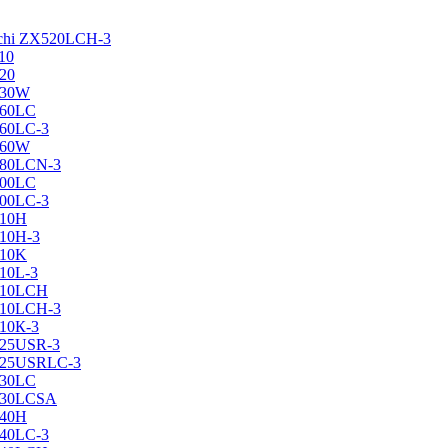
achi ZX520LCH-3
10
120
130W
160LC
160LC-3
160W
X180LCN-3
200LC
200LC-3
210H
210H-3
210K
210L-3
X210LCH
X210LCH-3
210К-3
225USR-3
X225USRLC-3
230LC
X230LCSA
240H
240LC-3