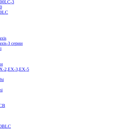
500LC-3
0
70LC
axis
xis-3 серии
i
ии
EX-2,EX-3,EX-5
hi
hi
JCB
40BLC