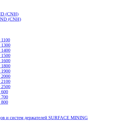
ND (CNH)
AND (CNH)
 1100
 1300
 1400
 1500
 1600
 1800
 1900
 2000
 2100
 2500
 600
 700
 800
зцов и систем держателей SURFACE MINING