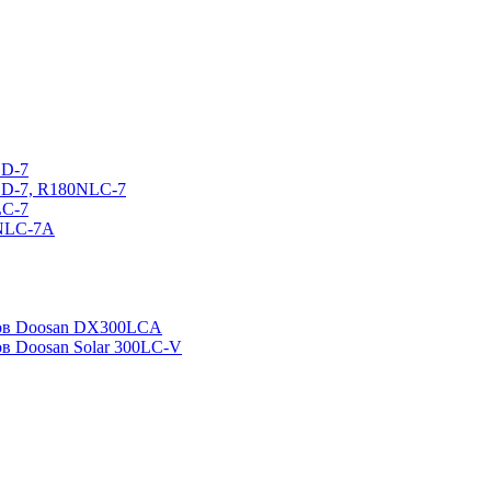
CD-7
CD-7, R180NLC-7
LC-7
0NLC-7A
ров Doosan DX300LCA
ов Doosan Solar 300LC-V