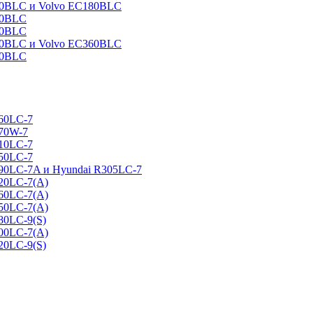
160BLC и Volvo EC180BLC
40BLC
90BLC
330BLC и Volvo EC360BLC
60BLC
160LC-7
170W-7
210LC-7
250LC-7
290LC-7A и Hyundai R305LC-7
320LC-7(A)
360LC-7(A)
450LC-7(A)
80LC-9(S)
500LC-7(A)
20LC-9(S)