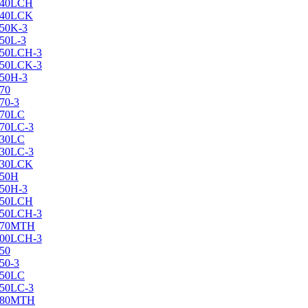
X240LCH
X240LCK
250K-3
250L-3
X250LCH-3
X250LCK-3
250Н-3
270
70-3
270LC
270LC-3
330LC
330LC-3
X330LCK
350H
350H-3
X350LCH
X350LCH-3
X370MTH
X400LCH-3
450
50-3
450LC
450LC-3
X480MTH