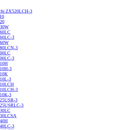
achi ZX520LCH-3
10
120
130W
160LC
160LC-3
160W
X180LCN-3
200LC
200LC-3
210H
210H-3
210K
210L-3
X210LCH
X210LCH-3
210К-3
225USR-3
X225USRLC-3
230LC
X230LCSA
240H
240LC-3