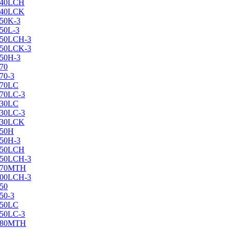
X240LCH
X240LCK
250K-3
250L-3
X250LCH-3
X250LCK-3
250Н-3
270
70-3
270LC
270LC-3
330LC
330LC-3
X330LCK
350H
350H-3
X350LCH
X350LCH-3
X370MTH
X400LCH-3
450
50-3
450LC
450LC-3
X480MTH