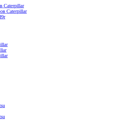
 Caterpillar
в Caterpillar
d9r
llar
lar
llar
tsu
tsu