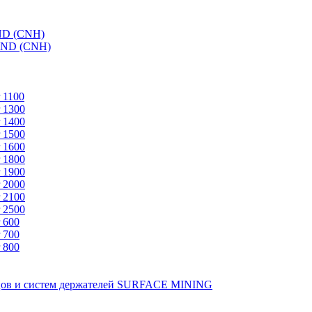
ND (CNH)
AND (CNH)
 1100
 1300
 1400
 1500
 1600
 1800
 1900
 2000
 2100
 2500
 600
 700
 800
зцов и систем держателей SURFACE MINING