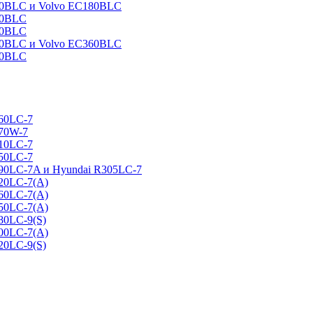
160BLC и Volvo EC180BLC
40BLC
90BLC
330BLC и Volvo EC360BLC
60BLC
160LC-7
170W-7
210LC-7
250LC-7
290LC-7A и Hyundai R305LC-7
320LC-7(A)
360LC-7(A)
450LC-7(A)
80LC-9(S)
500LC-7(A)
20LC-9(S)