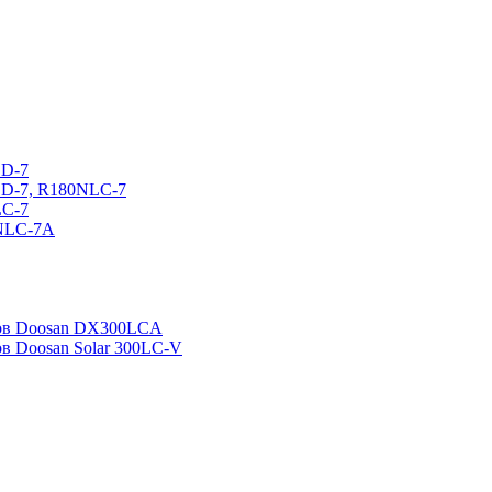
CD-7
CD-7, R180NLC-7
LC-7
0NLC-7A
ров Doosan DX300LCA
ов Doosan Solar 300LC-V