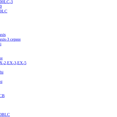
500LC-3
0
70LC
axis
xis-3 серии
i
ии
EX-2,EX-3,EX-5
hi
hi
JCB
40BLC