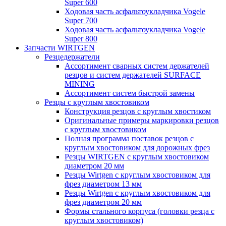
Super 600
Ходовая часть асфальтоукладчика Vogele
Super 700
Ходовая часть асфальтоукладчика Vogele
Super 800
Запчасти WIRTGEN
Резцедержатели
Ассортимент сварных систем держателей
резцов и систем держателей SURFACE
MINING
Ассортимент систем быстрой замены
Резцы с круглым хвостовиком
Конструкция резцов с круглым хвостиком
Оригинальные примеры маркировки резцов
с круглым хвостовиком
Полная программа поставок резцов с
круглым хвостовиком для дорожных фрез
Резцы WIRTGEN с круглым хвостовиком
диаметром 20 мм
Резцы Wirtgen с круглым хвостовиком для
фрез диаметром 13 мм
Резцы Wirtgen с круглым хвостовиком для
фрез диаметром 20 мм
Формы стального корпуса (головки резца с
круглым хвостовиком)