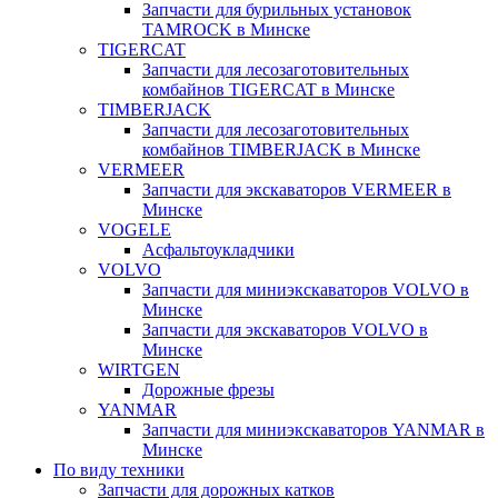
Запчасти для бурильных установок
TAMROCK в Минске
TIGERCAT
Запчасти для лесозаготовительных
комбайнов TIGERCAT в Минске
TIMBERJACK
Запчасти для лесозаготовительных
комбайнов TIMBERJACK в Минске
VERMEER
Запчасти для экскаваторов VERMEER в
Минске
VOGELE
Асфальтоукладчики
VOLVO
Запчасти для миниэкскаваторов VOLVO в
Минске
Запчасти для экскаваторов VOLVO в
Минске
WIRTGEN
Дорожные фрезы
YANMAR
Запчасти для миниэкскаваторов YANMAR в
Минске
По виду техники
Запчасти для дорожных катков