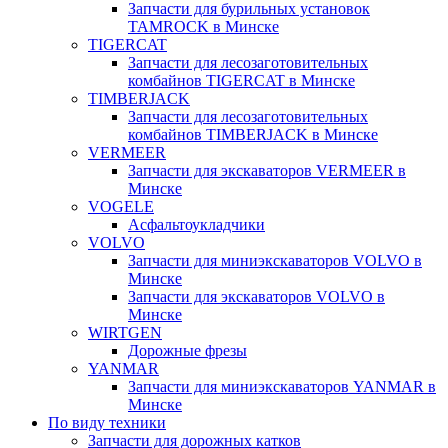
Запчасти для бурильных установок
TAMROCK в Минске
TIGERCAT
Запчасти для лесозаготовительных
комбайнов TIGERCAT в Минске
TIMBERJACK
Запчасти для лесозаготовительных
комбайнов TIMBERJACK в Минске
VERMEER
Запчасти для экскаваторов VERMEER в
Минске
VOGELE
Асфальтоукладчики
VOLVO
Запчасти для миниэкскаваторов VOLVO в
Минске
Запчасти для экскаваторов VOLVO в
Минске
WIRTGEN
Дорожные фрезы
YANMAR
Запчасти для миниэкскаваторов YANMAR в
Минске
По виду техники
Запчасти для дорожных катков