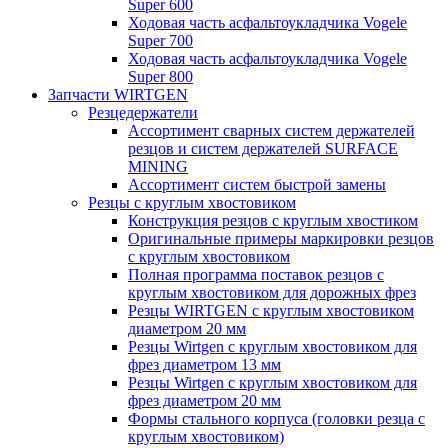
Super 600
Ходовая часть асфальтоукладчика Vogele
Super 700
Ходовая часть асфальтоукладчика Vogele
Super 800
Запчасти WIRTGEN
Резцедержатели
Ассортимент сварных систем держателей
резцов и систем держателей SURFACE
MINING
Ассортимент систем быстрой замены
Резцы с круглым хвостовиком
Конструкция резцов с круглым хвостиком
Оригинальные примеры маркировки резцов
с круглым хвостовиком
Полная программа поставок резцов с
круглым хвостовиком для дорожных фрез
Резцы WIRTGEN с круглым хвостовиком
диаметром 20 мм
Резцы Wirtgen с круглым хвостовиком для
фрез диаметром 13 мм
Резцы Wirtgen с круглым хвостовиком для
фрез диаметром 20 мм
Формы стального корпуса (головки резца с
круглым хвостовиком)