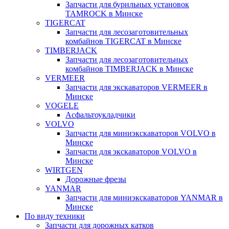
Запчасти для бурильных установок
TAMROCK в Минске
TIGERCAT
Запчасти для лесозаготовительных
комбайнов TIGERCAT в Минске
TIMBERJACK
Запчасти для лесозаготовительных
комбайнов TIMBERJACK в Минске
VERMEER
Запчасти для экскаваторов VERMEER в
Минске
VOGELE
Асфальтоукладчики
VOLVO
Запчасти для миниэкскаваторов VOLVO в
Минске
Запчасти для экскаваторов VOLVO в
Минске
WIRTGEN
Дорожные фрезы
YANMAR
Запчасти для миниэкскаваторов YANMAR в
Минске
По виду техники
Запчасти для дорожных катков