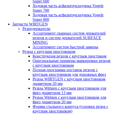
Super 600
Ходовая часть асфальтоукладчика Vogele
Super 700
Ходовая часть асфальтоукладчика Vogele
Super 800
Запчасти WIRTGEN
Резцедержатели
Ассортимент сварных систем держателей
резцов и систем держателей SURFACE
MINING
Ассортимент систем быстрой замены
Резцы с круглым хвостовиком
Конструкция резцов с круглым хвостиком
Оригинальные примеры маркировки резцов
с круглым хвостовиком
Полная программа поставок резцов с
круглым хвостовиком для дорожных фрез
Резцы WIRTGEN с круглым хвостовиком
диаметром 20 мм
Резцы Wirtgen с круглым хвостовиком для
фрез диаметром 13 мм
Резцы Wirtgen с круглым хвостовиком для
фрез диаметром 20 мм
Формы стального корпуса (головки резца с
круглым хвостовиком)