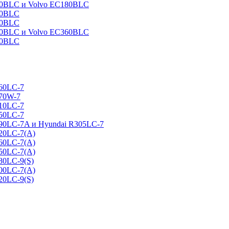
160BLC и Volvo EC180BLC
40BLC
90BLC
330BLC и Volvo EC360BLC
60BLC
160LC-7
170W-7
210LC-7
250LC-7
290LC-7A и Hyundai R305LC-7
320LC-7(A)
360LC-7(A)
450LC-7(A)
80LC-9(S)
500LC-7(A)
20LC-9(S)