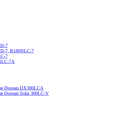
CD-7
CD-7, R180NLC-7
LC-7
0NLC-7A
ров Doosan DX300LCA
ов Doosan Solar 300LC-V