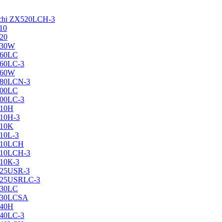
achi ZX520LCH-3
10
120
130W
160LC
160LC-3
160W
X180LCN-3
200LC
200LC-3
210H
210H-3
210K
210L-3
X210LCH
X210LCH-3
210К-3
225USR-3
X225USRLC-3
230LC
X230LCSA
240H
240LC-3