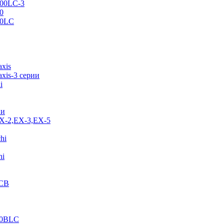
500LC-3
0
70LC
axis
xis-3 серии
i
ии
EX-2,EX-3,EX-5
hi
hi
JCB
40BLC