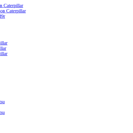
 Caterpillar
в Caterpillar
d9r
llar
lar
llar
tsu
tsu