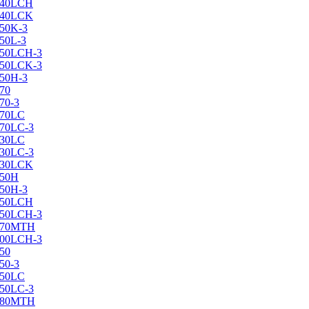
X240LCH
X240LCK
250K-3
250L-3
X250LCH-3
X250LCK-3
250Н-3
270
70-3
270LC
270LC-3
330LC
330LC-3
X330LCK
350H
350H-3
X350LCH
X350LCH-3
X370MTH
X400LCH-3
450
50-3
450LC
450LC-3
X480MTH