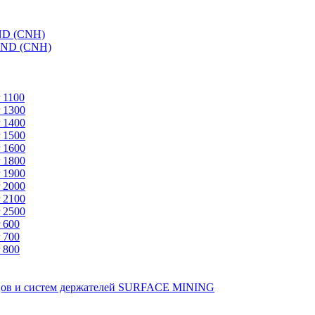
ND (CNH)
AND (CNH)
 1100
 1300
 1400
 1500
 1600
 1800
 1900
 2000
 2100
 2500
 600
 700
 800
зцов и систем держателей SURFACE MINING