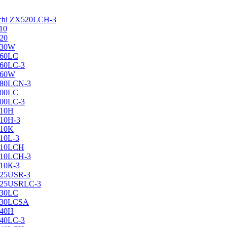
achi ZX520LCH-3
10
120
130W
160LC
160LC-3
160W
X180LCN-3
200LC
200LC-3
210H
210H-3
210K
210L-3
X210LCH
X210LCH-3
210К-3
225USR-3
X225USRLC-3
230LC
X230LCSA
240H
240LC-3