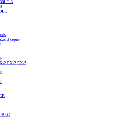
500LC-3
0
70LC
axis
xis-3 серии
i
ии
EX-2,EX-3,EX-5
hi
hi
JCB
40BLC