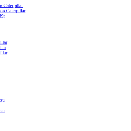
 Caterpillar
в Caterpillar
d9r
llar
lar
llar
tsu
tsu