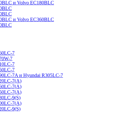
160BLC и Volvo EC180BLC
40BLC
90BLC
330BLC и Volvo EC360BLC
60BLC
160LC-7
170W-7
210LC-7
250LC-7
290LC-7A и Hyundai R305LC-7
320LC-7(A)
360LC-7(A)
450LC-7(A)
80LC-9(S)
500LC-7(A)
20LC-9(S)