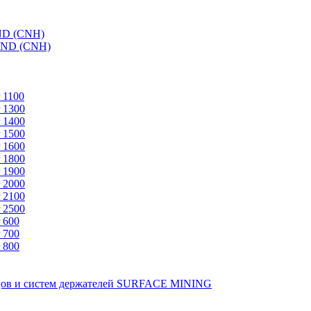
ND (CNH)
AND (CNH)
 1100
 1300
 1400
 1500
 1600
 1800
 1900
 2000
 2100
 2500
 600
 700
 800
зцов и систем держателей SURFACE MINING