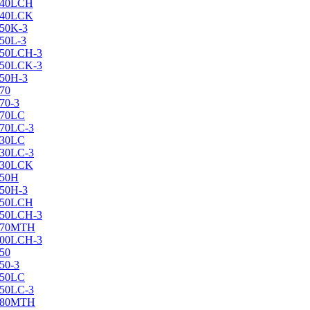
X240LCH
X240LCK
250K-3
250L-3
X250LCH-3
X250LCK-3
250Н-3
270
70-3
270LC
270LC-3
330LC
330LC-3
X330LCK
350H
350H-3
X350LCH
X350LCH-3
X370MTH
X400LCH-3
450
50-3
450LC
450LC-3
X480MTH