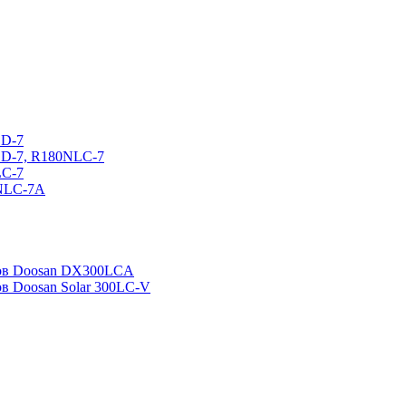
CD-7
CD-7, R180NLC-7
LC-7
0NLC-7A
ров Doosan DX300LCA
ов Doosan Solar 300LC-V