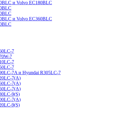
160BLC и Volvo EC180BLC
40BLC
90BLC
330BLC и Volvo EC360BLC
60BLC
160LC-7
170W-7
210LC-7
250LC-7
290LC-7A и Hyundai R305LC-7
320LC-7(A)
360LC-7(A)
450LC-7(A)
80LC-9(S)
500LC-7(A)
20LC-9(S)