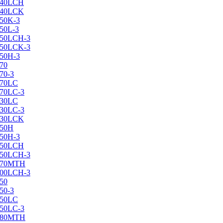
X240LCH
X240LCK
250K-3
250L-3
X250LCH-3
X250LCK-3
250Н-3
270
70-3
270LC
270LC-3
330LC
330LC-3
X330LCK
350H
350H-3
X350LCH
X350LCH-3
X370MTH
X400LCH-3
450
50-3
450LC
450LC-3
X480MTH