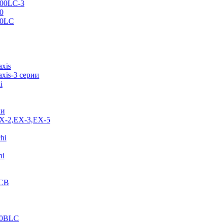
500LC-3
0
70LC
axis
xis-3 серии
i
ии
EX-2,EX-3,EX-5
hi
hi
JCB
40BLC