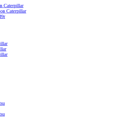
 Caterpillar
в Caterpillar
d9r
llar
lar
llar
tsu
tsu