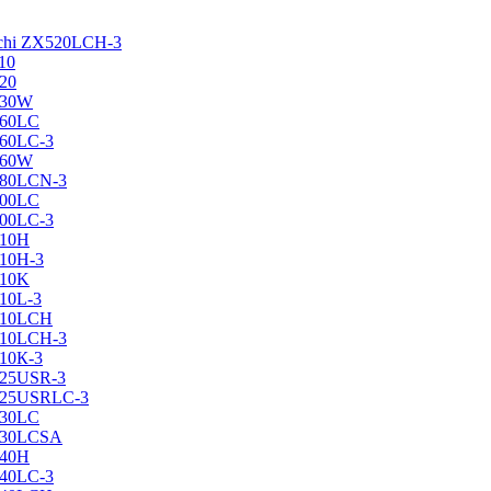
achi ZX520LCH-3
10
120
130W
160LC
160LC-3
160W
X180LCN-3
200LC
200LC-3
210H
210H-3
210K
210L-3
X210LCH
X210LCH-3
210К-3
225USR-3
X225USRLC-3
230LC
X230LCSA
240H
240LC-3