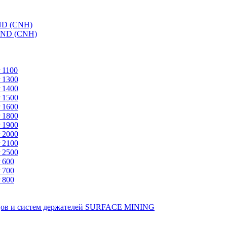
ND (CNH)
AND (CNH)
 1100
 1300
 1400
 1500
 1600
 1800
 1900
 2000
 2100
 2500
 600
 700
 800
зцов и систем держателей SURFACE MINING