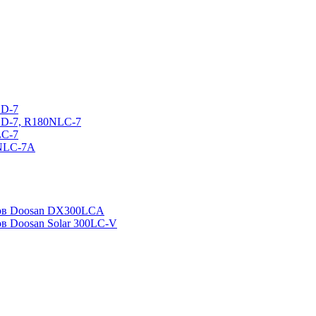
CD-7
CD-7, R180NLC-7
LC-7
0NLC-7A
ров Doosan DX300LCA
ов Doosan Solar 300LC-V