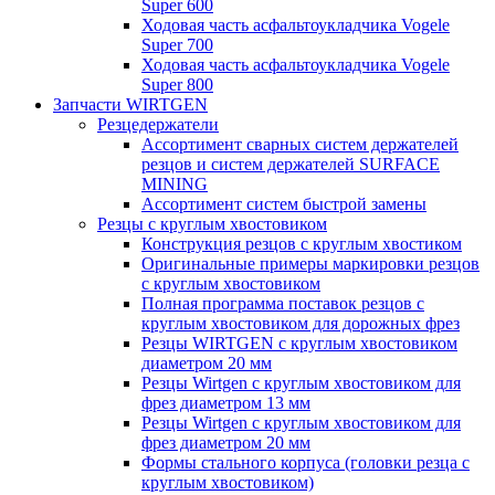
Super 600
Ходовая часть асфальтоукладчика Vogele
Super 700
Ходовая часть асфальтоукладчика Vogele
Super 800
Запчасти WIRTGEN
Резцедержатели
Ассортимент сварных систем держателей
резцов и систем держателей SURFACE
MINING
Ассортимент систем быстрой замены
Резцы с круглым хвостовиком
Конструкция резцов с круглым хвостиком
Оригинальные примеры маркировки резцов
с круглым хвостовиком
Полная программа поставок резцов с
круглым хвостовиком для дорожных фрез
Резцы WIRTGEN с круглым хвостовиком
диаметром 20 мм
Резцы Wirtgen с круглым хвостовиком для
фрез диаметром 13 мм
Резцы Wirtgen с круглым хвостовиком для
фрез диаметром 20 мм
Формы стального корпуса (головки резца с
круглым хвостовиком)