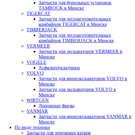
Запчасти для бурильных установок
TAMROCK в Минске
TIGERCAT
Запчасти для лесозаготовительных
комбайнов TIGERCAT в Минске
TIMBERJACK
Запчасти для лесозаготовительных
комбайнов TIMBERJACK в Минске
VERMEER
Запчасти для экскаваторов VERMEER в
Минске
VOGELE
Асфальтоукладчики
VOLVO
Запчасти для миниэкскаваторов VOLVO в
Минске
Запчасти для экскаваторов VOLVO в
Минске
WIRTGEN
Дорожные фрезы
YANMAR
Запчасти для миниэкскаваторов YANMAR в
Минске
По виду техники
Запчасти для дорожных катков