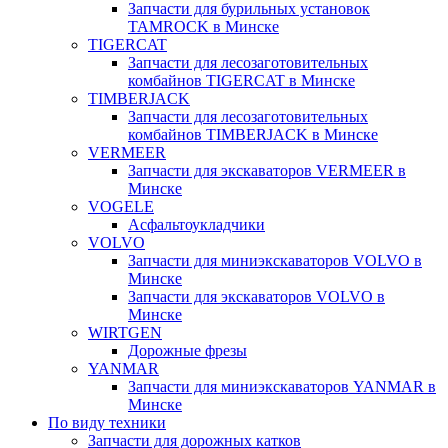
Запчасти для бурильных установок
TAMROCK в Минске
TIGERCAT
Запчасти для лесозаготовительных
комбайнов TIGERCAT в Минске
TIMBERJACK
Запчасти для лесозаготовительных
комбайнов TIMBERJACK в Минске
VERMEER
Запчасти для экскаваторов VERMEER в
Минске
VOGELE
Асфальтоукладчики
VOLVO
Запчасти для миниэкскаваторов VOLVO в
Минске
Запчасти для экскаваторов VOLVO в
Минске
WIRTGEN
Дорожные фрезы
YANMAR
Запчасти для миниэкскаваторов YANMAR в
Минске
По виду техники
Запчасти для дорожных катков