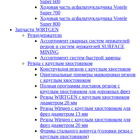
Super 600
Ходовая часть асфальтоукладчика Vogele
Super 700
Ходовая часть асфальтоукладчика Vogele
Super 800
Запчасти WIRTGEN
Резцедержатели
Ассортимент сварных систем держателей
резцов и систем держателей SURFACE
MINING
Ассортимент систем быстрой замены
Резцы с круглым хвостовиком
Конструкция резцов с круглым хвостиком
Оригинальные примеры маркировки резцов
с круглым хвостовиком
Полная программа поставок резцов с
круглым хвостовиком для дорожных фрез
Резцы WIRTGEN с круглым хвостовиком
диаметром 20 мм
Резцы Wirtgen с круглым хвостовиком для
фрез диаметром 13 мм
Резцы Wirtgen с круглым хвостовиком для
фрез диаметром 20 мм
Формы стального корпуса (головки резца с
круглым хвостовиком)