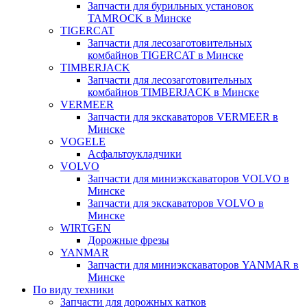
Запчасти для бурильных установок
TAMROCK в Минске
TIGERCAT
Запчасти для лесозаготовительных
комбайнов TIGERCAT в Минске
TIMBERJACK
Запчасти для лесозаготовительных
комбайнов TIMBERJACK в Минске
VERMEER
Запчасти для экскаваторов VERMEER в
Минске
VOGELE
Асфальтоукладчики
VOLVO
Запчасти для миниэкскаваторов VOLVO в
Минске
Запчасти для экскаваторов VOLVO в
Минске
WIRTGEN
Дорожные фрезы
YANMAR
Запчасти для миниэкскаваторов YANMAR в
Минске
По виду техники
Запчасти для дорожных катков