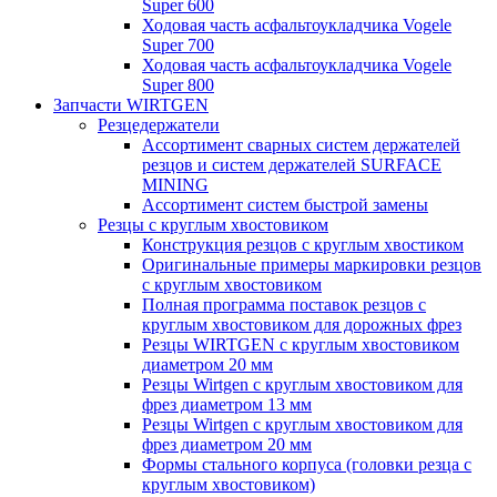
Super 600
Ходовая часть асфальтоукладчика Vogele
Super 700
Ходовая часть асфальтоукладчика Vogele
Super 800
Запчасти WIRTGEN
Резцедержатели
Ассортимент сварных систем держателей
резцов и систем держателей SURFACE
MINING
Ассортимент систем быстрой замены
Резцы с круглым хвостовиком
Конструкция резцов с круглым хвостиком
Оригинальные примеры маркировки резцов
с круглым хвостовиком
Полная программа поставок резцов с
круглым хвостовиком для дорожных фрез
Резцы WIRTGEN с круглым хвостовиком
диаметром 20 мм
Резцы Wirtgen с круглым хвостовиком для
фрез диаметром 13 мм
Резцы Wirtgen с круглым хвостовиком для
фрез диаметром 20 мм
Формы стального корпуса (головки резца с
круглым хвостовиком)