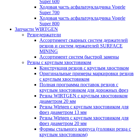
Super 600
Ходовая часть асфальтоукладчика Vogele
Super 700
Ходовая часть асфальтоукладчика Vogele
Super 800
Запчасти WIRTGEN
Резцедержатели
Ассортимент сварных систем держателей
резцов и систем держателей SURFACE
MINING
Ассортимент систем быстрой замены
Резцы с круглым хвостовиком
Конструкция резцов с круглым хвостиком
Оригинальные примеры маркировки резцов
с круглым хвостовиком
Полная программа поставок резцов с
круглым хвостовиком для дорожных фрез
Резцы WIRTGEN с круглым хвостовиком
диаметром 20 мм
Резцы Wirtgen с круглым хвостовиком для
фрез диаметром 13 мм
Резцы Wirtgen с круглым хвостовиком для
фрез диаметром 20 мм
Формы стального корпуса (головки резца с
круглым хвостовиком)