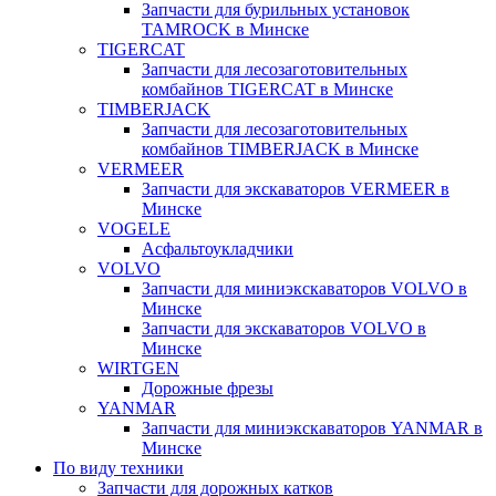
Запчасти для бурильных установок
TAMROCK в Минске
TIGERCAT
Запчасти для лесозаготовительных
комбайнов TIGERCAT в Минске
TIMBERJACK
Запчасти для лесозаготовительных
комбайнов TIMBERJACK в Минске
VERMEER
Запчасти для экскаваторов VERMEER в
Минске
VOGELE
Асфальтоукладчики
VOLVO
Запчасти для миниэкскаваторов VOLVO в
Минске
Запчасти для экскаваторов VOLVO в
Минске
WIRTGEN
Дорожные фрезы
YANMAR
Запчасти для миниэкскаваторов YANMAR в
Минске
По виду техники
Запчасти для дорожных катков