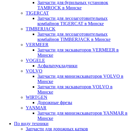
Запчасти для бурильных установок
TAMROCK в Минске
TIGERCAT
Запчасти для лесозаготовительных
комбайнов TIGERCAT в Минске
TIMBERJACK
Запчасти для лесозаготовительных
комбайнов TIMBERJACK в Минске
VERMEER
Запчасти для экскаваторов VERMEER в
Минске
VOGELE
Асфальтоукладчики
VOLVO
Запчасти для миниэкскаваторов VOLVO в
Минске
Запчасти для экскаваторов VOLVO в
Минске
WIRTGEN
Дорожные фрезы
YANMAR
Запчасти для миниэкскаваторов YANMAR в
Минске
По виду техники
Запчасти для дорожных катков