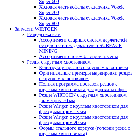
Super 600
Ходовая часть асфальтоукладчика Vogele
Super 700
Ходовая часть асфальтоукладчика Vogele
Super 800
Запчасти WIRTGEN
Резцедержатели
Ассортимент сварных систем держателей
резцов и систем держателей SURFACE
MINING
Ассортимент систем быстрой замены
Резцы с круглым хвостовиком
Конструкция резцов с круглым хвостиком
Оригинальные примеры маркировки резцов
с круглым хвостовиком
Полная программа поставок резцов с
круглым хвостовиком для дорожных фрез
Резцы WIRTGEN с круглым хвостовиком
диаметром 20 мм
Резцы Wirtgen с круглым хвостовиком для
фрез диаметром 13 мм
Резцы Wirtgen с круглым хвостовиком для
фрез диаметром 20 мм
Формы стального корпуса (головки резца с
круглым хвостовиком)