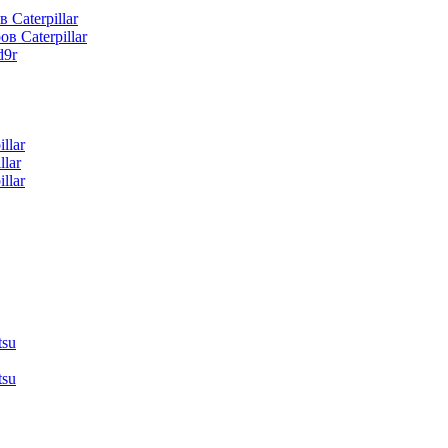
 Caterpillar
в Caterpillar
d9r
llar
lar
llar
tsu
tsu