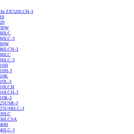
achi ZX520LCH-3
10
120
130W
160LC
160LC-3
160W
X180LCN-3
200LC
200LC-3
210H
210H-3
210K
210L-3
X210LCH
X210LCH-3
210К-3
225USR-3
X225USRLC-3
230LC
X230LCSA
240H
240LC-3