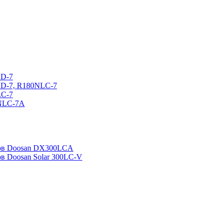
CD-7
CD-7, R180NLC-7
LC-7
0NLC-7A
ров Doosan DX300LCA
ов Doosan Solar 300LC-V