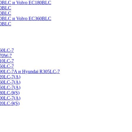
160BLC и Volvo EC180BLC
40BLC
90BLC
330BLC и Volvo EC360BLC
60BLC
160LC-7
170W-7
210LC-7
250LC-7
290LC-7A и Hyundai R305LC-7
320LC-7(A)
360LC-7(A)
450LC-7(A)
80LC-9(S)
500LC-7(A)
20LC-9(S)