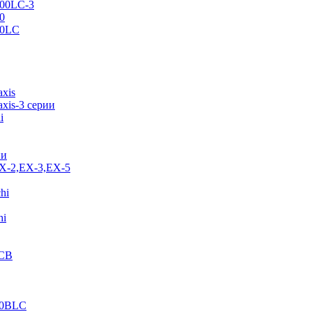
500LC-3
0
70LC
axis
xis-3 серии
i
ии
EX-2,EX-3,EX-5
hi
hi
JCB
40BLC