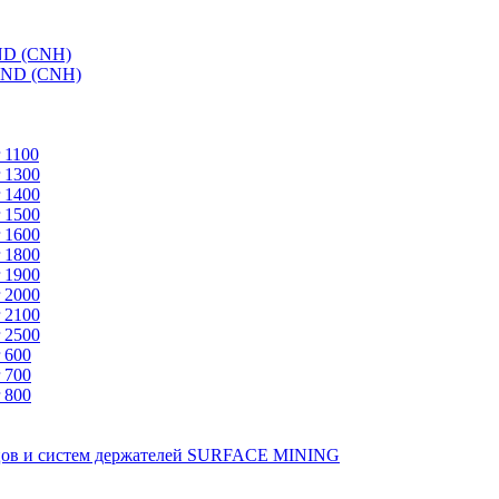
ND (CNH)
AND (CNH)
 1100
 1300
 1400
 1500
 1600
 1800
 1900
 2000
 2100
 2500
 600
 700
 800
зцов и систем держателей SURFACE MINING