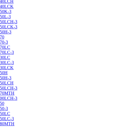
X240LCH
X240LCK
250K-3
250L-3
X250LCH-3
X250LCK-3
250Н-3
270
70-3
270LC
270LC-3
330LC
330LC-3
X330LCK
350H
350H-3
X350LCH
X350LCH-3
X370MTH
X400LCH-3
450
50-3
450LC
450LC-3
X480MTH