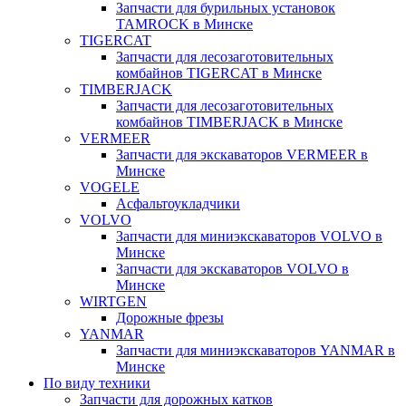
Запчасти для бурильных установок
TAMROCK в Минске
TIGERCAT
Запчасти для лесозаготовительных
комбайнов TIGERCAT в Минске
TIMBERJACK
Запчасти для лесозаготовительных
комбайнов TIMBERJACK в Минске
VERMEER
Запчасти для экскаваторов VERMEER в
Минске
VOGELE
Асфальтоукладчики
VOLVO
Запчасти для миниэкскаваторов VOLVO в
Минске
Запчасти для экскаваторов VOLVO в
Минске
WIRTGEN
Дорожные фрезы
YANMAR
Запчасти для миниэкскаваторов YANMAR в
Минске
По виду техники
Запчасти для дорожных катков