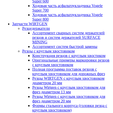
Super 600
Ходовая часть асфальтоукладчика Vogele
Super 700
Ходовая часть асфальтоукладчика Vogele
Super 800
Запчасти WIRTGEN
Резцедержатели
Ассортимент сварных систем держателей
резцов и систем держателей SURFACE
MINING
Ассортимент систем быстрой замены
Резцы с круглым хвостовиком
Конструкция резцов с круглым хвостиком
Оригинальные примеры маркировки резцов
с круглым хвостовиком
Полная программа поставок резцов с
круглым хвостовиком для дорожных фрез
Резцы WIRTGEN с круглым хвостовиком
диаметром 20 мм
Резцы Wirtgen с круглым хвостовиком для
фрез диаметром 13 мм
Резцы Wirtgen с круглым хвостовиком для
фрез диаметром 20 мм
Формы стального корпуса (головки резца с
круглым хвостовиком)