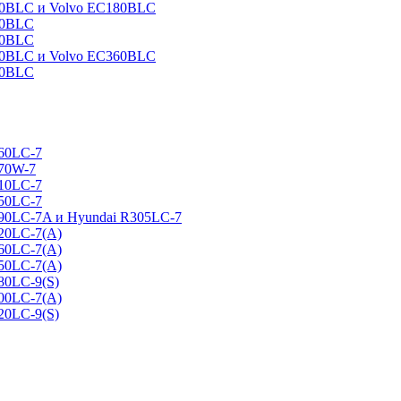
160BLC и Volvo EC180BLC
40BLC
90BLC
330BLC и Volvo EC360BLC
60BLC
160LC-7
170W-7
210LC-7
250LC-7
290LC-7A и Hyundai R305LC-7
320LC-7(A)
360LC-7(A)
450LC-7(A)
80LC-9(S)
500LC-7(A)
20LC-9(S)