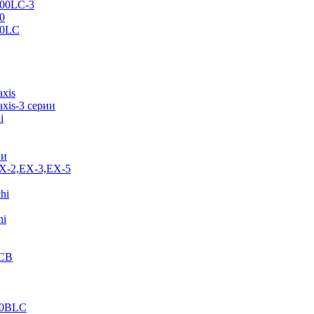
500LC-3
0
70LC
axis
xis-3 серии
i
ии
EX-2,EX-3,EX-5
hi
hi
JCB
40BLC