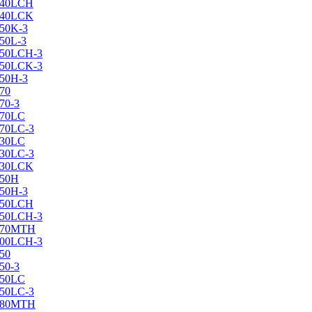
X240LCH
X240LCK
250K-3
250L-3
X250LCH-3
X250LCK-3
250Н-3
270
70-3
270LC
270LC-3
330LC
330LC-3
X330LCK
350H
350H-3
X350LCH
X350LCH-3
X370MTH
X400LCH-3
450
50-3
450LC
450LC-3
X480MTH