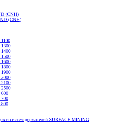
ND (CNH)
AND (CNH)
 1100
 1300
 1400
 1500
 1600
 1800
 1900
 2000
 2100
 2500
 600
 700
 800
зцов и систем держателей SURFACE MINING