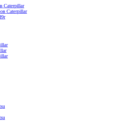
 Caterpillar
в Caterpillar
d9r
llar
lar
llar
tsu
tsu