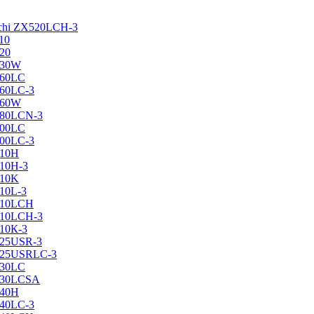
achi ZX520LCH-3
10
120
130W
160LC
160LC-3
160W
X180LCN-3
200LC
200LC-3
210H
210H-3
210K
210L-3
X210LCH
X210LCH-3
210К-3
225USR-3
X225USRLC-3
230LC
X230LCSA
240H
240LC-3