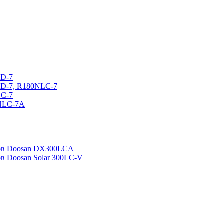
CD-7
CD-7, R180NLC-7
LC-7
0NLC-7A
ров Doosan DX300LCA
ов Doosan Solar 300LC-V