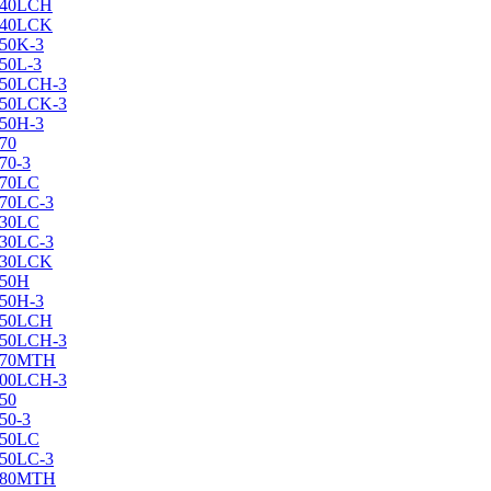
X240LCH
X240LCK
250K-3
250L-3
X250LCH-3
X250LCK-3
250Н-3
270
70-3
270LC
270LC-3
330LC
330LC-3
X330LCK
350H
350H-3
X350LCH
X350LCH-3
X370MTH
X400LCH-3
450
50-3
450LC
450LC-3
X480MTH