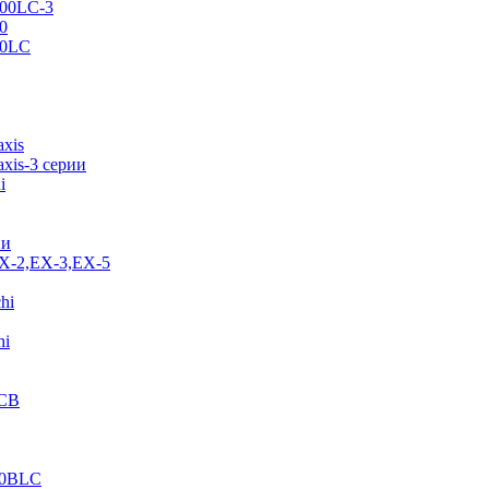
500LC-3
0
70LC
axis
xis-3 серии
i
ии
EX-2,EX-3,EX-5
hi
hi
JCB
40BLC