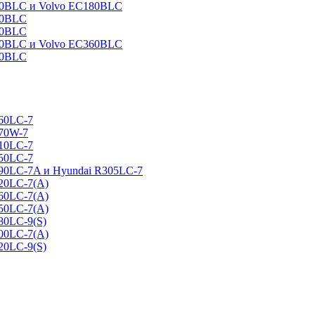
160BLC и Volvo EC180BLC
40BLC
90BLC
330BLC и Volvo EC360BLC
60BLC
160LC-7
170W-7
210LC-7
250LC-7
290LC-7A и Hyundai R305LC-7
320LC-7(A)
360LC-7(A)
450LC-7(A)
80LC-9(S)
500LC-7(A)
20LC-9(S)