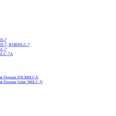
CD-7
CD-7, R180NLC-7
LC-7
0NLC-7A
ров Doosan DX300LCA
ов Doosan Solar 300LC-V