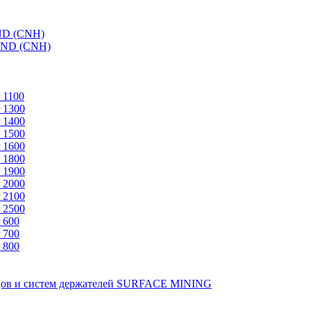
ND (CNH)
AND (CNH)
 1100
 1300
 1400
 1500
 1600
 1800
 1900
 2000
 2100
 2500
 600
 700
 800
зцов и систем держателей SURFACE MINING