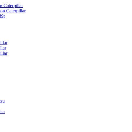
 Caterpillar
в Caterpillar
d9r
llar
lar
llar
tsu
tsu