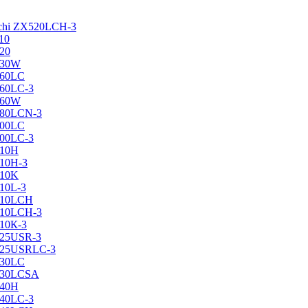
achi ZX520LCH-3
10
120
130W
160LC
160LC-3
160W
X180LCN-3
200LC
200LC-3
210H
210H-3
210K
210L-3
X210LCH
X210LCH-3
210К-3
225USR-3
X225USRLC-3
230LC
X230LCSA
240H
240LC-3