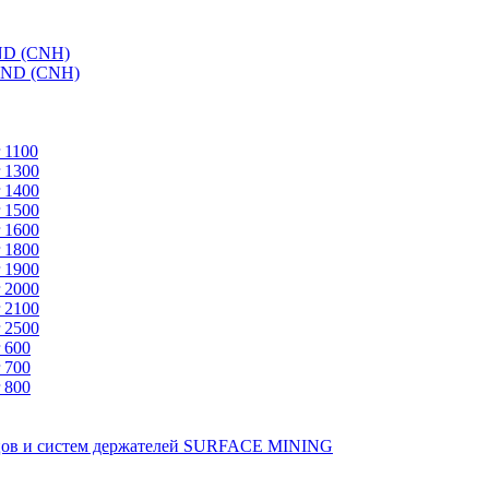
ND (CNH)
AND (CNH)
 1100
 1300
 1400
 1500
 1600
 1800
 1900
 2000
 2100
 2500
 600
 700
 800
зцов и систем держателей SURFACE MINING