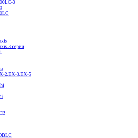
500LC-3
0
70LC
axis
xis-3 серии
i
ии
EX-2,EX-3,EX-5
hi
hi
JCB
40BLC