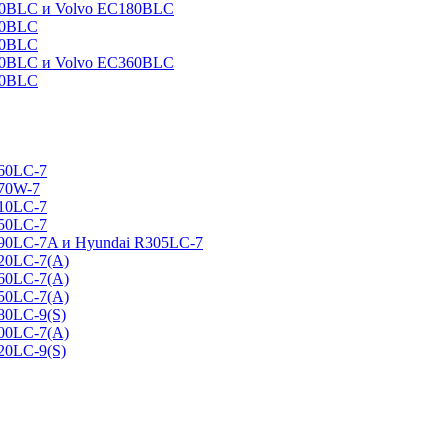
160BLC и Volvo EC180BLC
40BLC
90BLC
330BLC и Volvo EC360BLC
60BLC
160LC-7
170W-7
210LC-7
250LC-7
290LC-7A и Hyundai R305LC-7
320LC-7(A)
360LC-7(A)
450LC-7(A)
80LC-9(S)
500LC-7(A)
20LC-9(S)