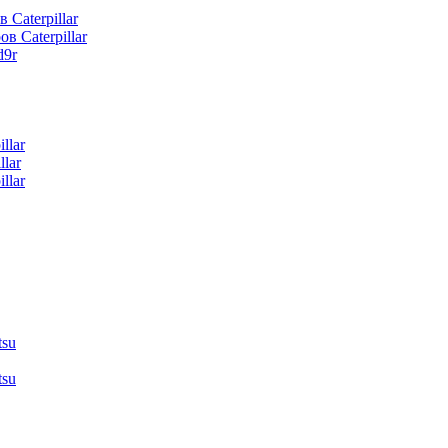
 Caterpillar
в Caterpillar
d9r
llar
lar
llar
tsu
tsu