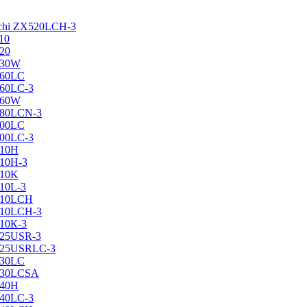
achi ZX520LCH-3
10
120
130W
160LC
160LC-3
160W
X180LCN-3
200LC
200LC-3
210H
210H-3
210K
210L-3
X210LCH
X210LCH-3
210К-3
225USR-3
X225USRLC-3
230LC
X230LCSA
240H
240LC-3