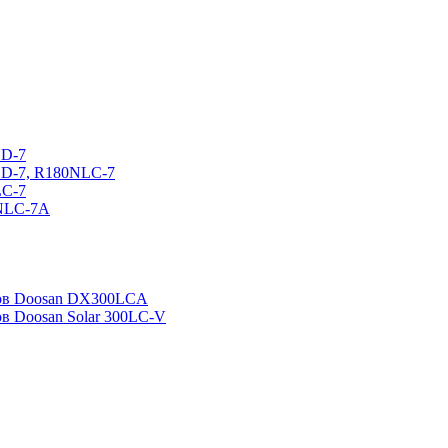
CD-7
CD-7, R180NLC-7
LC-7
0NLC-7A
ров Doosan DX300LCA
ов Doosan Solar 300LC-V